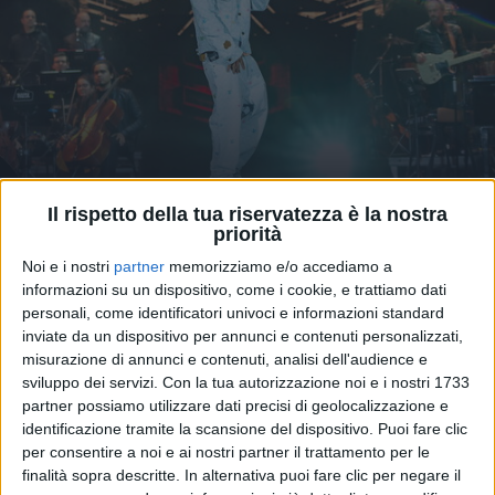
Il rispetto della tua riservatezza è la nostra
17 ago 2024
DA "DIO LO SA"
priorità
Geolier, il nuovo singolo “Episodio d'amore”
Noi e i nostri
partner
memorizziamo e/o accediamo a
arriva su Radio Italia
informazioni su un dispositivo, come i cookie, e trattiamo dati
personali, come identificatori univoci e informazioni standard
Il rapper napoletano si appresta a concludere il tour
inviate da un dispositivo per annunci e contenuti personalizzati,
estivo, ma ha già in programma imperdibili
misurazione di annunci e contenuti, analisi dell'audience e
appuntamenti dal vivo nel 2025
sviluppo dei servizi.
Con la tua autorizzazione noi e i nostri 1733
partner possiamo utilizzare dati precisi di geolocalizzazione e
di
Daniele Verderio
identificazione tramite la scansione del dispositivo. Puoi fare clic
per consentire a noi e ai nostri partner il trattamento per le
finalità sopra descritte. In alternativa puoi fare clic per negare il