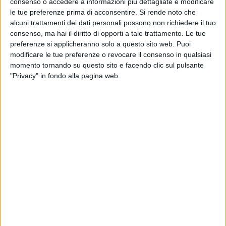
consenso o accedere a informazioni più dettagliate e modificare
le tue preferenze prima di acconsentire.
Si rende noto che
alcuni trattamenti dei dati personali possono non richiedere il tuo
consenso, ma hai il diritto di opporti a tale trattamento. Le tue
preferenze si applicheranno solo a questo sito web. Puoi
modificare le tue preferenze o revocare il consenso in qualsiasi
momento tornando su questo sito e facendo clic sul pulsante
"Privacy" in fondo alla pagina web.
12 ago 2024
CERTIFICAZIONI FIMI
Blanco, l'album “Blu celeste” conquista il
settimo disco di Platino
La FIMI ha premiato anche i successi di vendita di
Geolier, Anna, Ghali e tanti altri: scopri qui tutti i
nuovi dischi d'Oro e di Platino della musica italiana