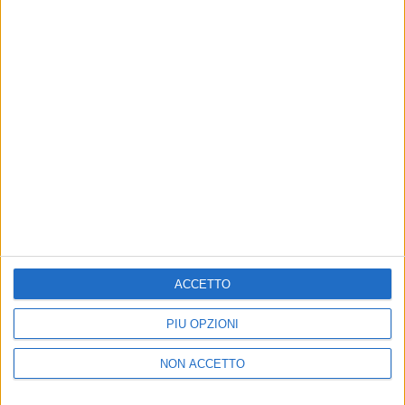
Geolier, il nuovo album “Dio lo sa” è già
Disco di Platino
Tra gli artisti certificati dalla FIMI ci sono anche
Ultimo, Marco Mengoni e Ghali
di
Daniele Verderio
ACCETTO
PIÙ OPZIONI
NON ACCETTO