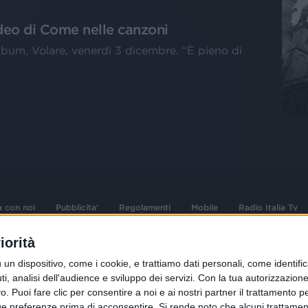
ideo di Come nelle canzoni
album, Volare, venerdì 3 dicembre. “È pieno di
a con noi
Pubblicita'
Regolamenti
Mobile
Radio Italia Tv
iorità
 opere dell'ingegno
Sede Amministrativa: Viale Europa 49, 20
dispositivo, come i cookie, e trattiamo dati personali, come identifica
i d'autore e dei diritti
02 25444220
, analisi dell'audience e sviluppo dei servizi.
Con la tua autorizzazione 
 Puoi fare clic per consentire a noi e ai nostri partner il trattamento per 
.F. e n° iscrizione
Sede Legale: Via Savona 97, 20144 Milano
istrata n°286 - 3 Aprile
ue preferenze prima di acconsentire.
Si rende noto che alcuni trattament