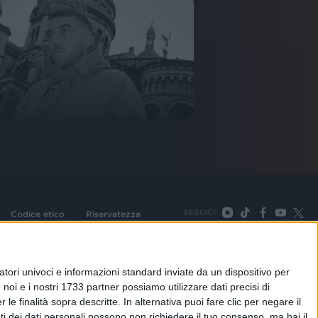
SEGUICI
Codice etico
Riservatezza
093 Cologno Monzese (Mi) |Tel. +39 02 254441 | Fax +39
TORNA SU
tori univoci e informazioni standard inviate da un dispositivo per
noi e i nostri 1733 partner possiamo utilizzare dati precisi di
le finalità sopra descritte. In alternativa puoi fare clic per negare il
i dei dati personali possono non richiedere il tuo consenso, ma hai il