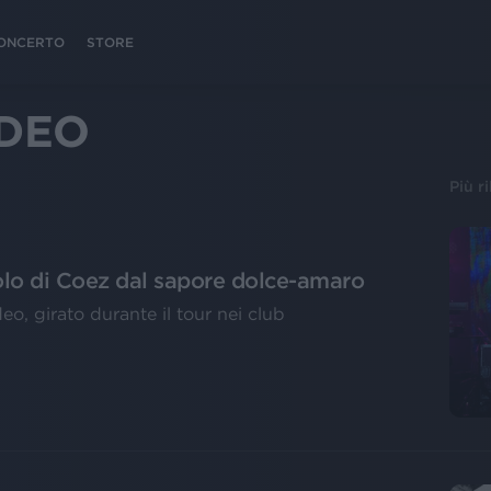
 CONCERTO
STORE
IDEO
Più r
ngolo di Coez dal sapore dolce-amaro
o, girato durante il tour nei club