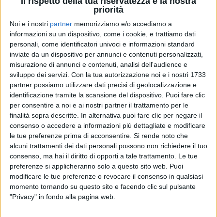
Il rispetto della tua riservatezza è la nostra
priorità
Noi e i nostri
partner
memorizziamo e/o accediamo a
informazioni su un dispositivo, come i cookie, e trattiamo dati
personali, come identificatori univoci e informazioni standard
12 gen 2022
SANREMO
inviate da un dispositivo per annunci e contenuti personalizzati,
misurazione di annunci e contenuti, analisi dell'audience e
Amadeus svela le cinque co-conduttrici del
sviluppo dei servizi.
Con la tua autorizzazione noi e i nostri 1733
Festival di Sanremo
partner possiamo utilizzare dati precisi di geolocalizzazione e
Si tratta di Ornella Muti, Lorena Cesarini, Drusilla
identificazione tramite la scansione del dispositivo. Puoi fare clic
Foer, Maria Chiara Giannetta e Sabrina Ferilli
per consentire a noi e ai nostri partner il trattamento per le
finalità sopra descritte. In alternativa puoi fare clic per negare il
consenso o accedere a informazioni più dettagliate e modificare
le tue preferenze prima di acconsentire.
Si rende noto che
alcuni trattamenti dei dati personali possono non richiedere il tuo
consenso, ma hai il diritto di opporti a tale trattamento. Le tue
preferenze si applicheranno solo a questo sito web. Puoi
modificare le tue preferenze o revocare il consenso in qualsiasi
momento tornando su questo sito e facendo clic sul pulsante
"Privacy" in fondo alla pagina web.
Chi siamo
Contattaci
Privacy
Lavora con noi