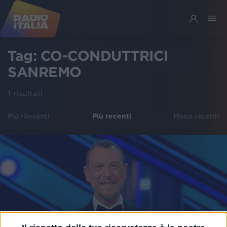
Tag:
CO-CONDUTTRICI
SANREMO
1
risultati
Più rilevanti
Più recenti
Meno recenti