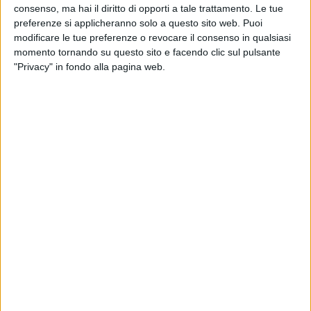
consenso, ma hai il diritto di opporti a tale trattamento. Le tue
preferenze si applicheranno solo a questo sito web. Puoi
modificare le tue preferenze o revocare il consenso in qualsiasi
momento tornando su questo sito e facendo clic sul pulsante
"Privacy" in fondo alla pagina web.
26 ott 2021
COMPLEANNI E PANCIONI
La famiglia Negramaro si allarga: Lele
Spedicato sarà di nuovo papà
Il chitarrista dà l'annuncio nel giorno del compleanno
suo e della moglie Clio Evans, tra gli auguri della
band, dei fan e dei colleghi