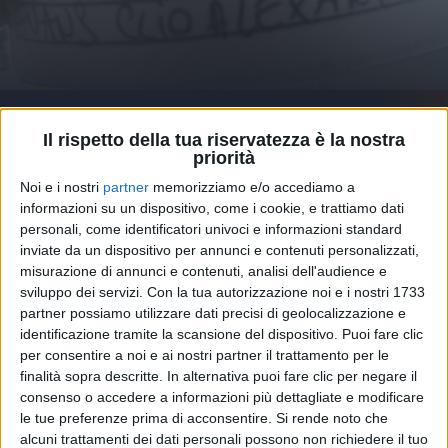
29 mar 2022
BELLE NOTIZIE
Il rispetto della tua riservatezza è la nostra
Negramaro: “Benvenuta piccola Diana”,
priorità
Lele Spedicato è ancora papà
Noi e i nostri
partner
memorizziamo e/o accediamo a
informazioni su un dispositivo, come i cookie, e trattiamo dati
Per il chitarrista e la mamma Clio sono arrivati “3,330
kg di puro Amore”
personali, come identificatori univoci e informazioni standard
inviate da un dispositivo per annunci e contenuti personalizzati,
misurazione di annunci e contenuti, analisi dell'audience e
di
Simone Bernardi
sviluppo dei servizi.
Con la tua autorizzazione noi e i nostri 1733
partner possiamo utilizzare dati precisi di geolocalizzazione e
identificazione tramite la scansione del dispositivo. Puoi fare clic
per consentire a noi e ai nostri partner il trattamento per le
finalità sopra descritte. In alternativa puoi fare clic per negare il
consenso o accedere a informazioni più dettagliate e modificare
le tue preferenze prima di acconsentire.
Si rende noto che
alcuni trattamenti dei dati personali possono non richiedere il tuo