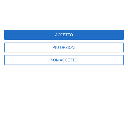
ACCETTO
PIÙ OPZIONI
NON ACCETTO
30 set 2018
NEWS
Migliorano le condizioni di Lele dei
Negramaro
Tanto affetto per Emanuele Spedicato, con l'hashtag
#forzalele
di
Simone Bernardi