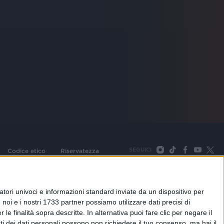
SEGUICI
Codice etico
Riservatezza
093 Cologno Monzese (Mi) |Tel. +39 02 254441 | Fax +39
TORNA SU
tori univoci e informazioni standard inviate da un dispositivo per
noi e i nostri 1733 partner possiamo utilizzare dati precisi di
le finalità sopra descritte. In alternativa puoi fare clic per negare il
i dei dati personali possono non richiedere il tuo consenso, ma hai il