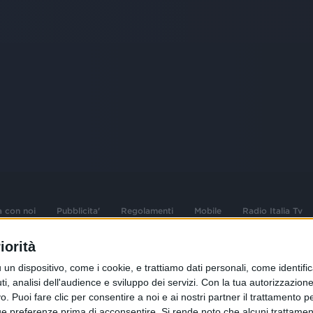
a con noi
Pubblicita'
Regolamenti
Mobile
Radio Italia Tv
iorità
 opere dell'ingegno
Sede Amministrativa: Viale Europa 49, 20
dispositivo, come i cookie, e trattiamo dati personali, come identifica
i d'autore e dei diritti
02 25444220
, analisi dell'audience e sviluppo dei servizi.
Con la tua autorizzazione 
 Puoi fare clic per consentire a noi e ai nostri partner il trattamento per 
.F. e n° iscrizione
Sede Legale: Via Savona 97, 20144 Milano
istrata n°286 - 3 Aprile
ue preferenze prima di acconsentire.
Si rende noto che alcuni trattament