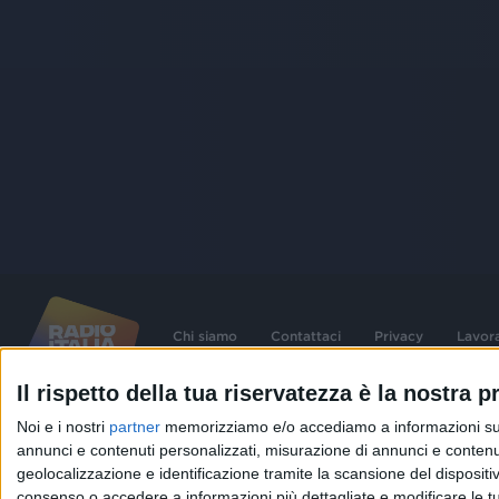
Chi siamo
Contattaci
Privacy
Lavor
Il rispetto della tua riservatezza è la nostra pr
©
2026
RADIO ITALIA S.p.A. P.IVA 06832230152 | Tutti i diritti riservati. Per le
Noi e i nostri
partner
memorizziamo e/o accediamo a informazioni su un 
contenute nel sito sono stati assolti gli obblighi derivanti dalla normativa dei diritt
connessi.
annunci e contenuti personalizzati, misurazione di annunci e contenuti
geolocalizzazione e identificazione tramite la scansione del dispositivo.
Capitale Sociale € 580.000,00 interamente versato. Iscr. Reg. Imprese Milano - C
06832230152. Iscritta al R.E.A. di Milano al n° 1125258. Testata giornalistica Reg
consenso o accedere a informazioni più dettagliate e modificare le t