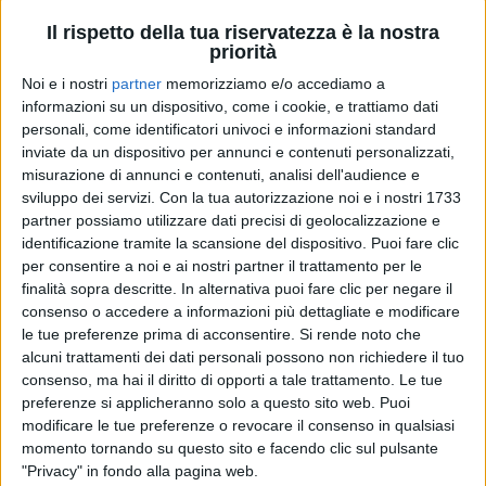
Il rispetto della tua riservatezza è la nostra
priorità
Noi e i nostri
partner
memorizziamo e/o accediamo a
informazioni su un dispositivo, come i cookie, e trattiamo dati
personali, come identificatori univoci e informazioni standard
inviate da un dispositivo per annunci e contenuti personalizzati,
misurazione di annunci e contenuti, analisi dell'audience e
sviluppo dei servizi.
Con la tua autorizzazione noi e i nostri 1733
partner possiamo utilizzare dati precisi di geolocalizzazione e
identificazione tramite la scansione del dispositivo. Puoi fare clic
28 nov 2022
CERTIFICAZIONI FIMI
per consentire a noi e ai nostri partner il trattamento per le
finalità sopra descritte. In alternativa puoi fare clic per negare il
Volano Dischi di Platino per i Pinguini
consenso o accedere a informazioni più dettagliate e modificare
Tattici Nucleari
le tue preferenze prima di acconsentire.
Si rende noto che
alcuni trattamenti dei dati personali possono non richiedere il tuo
Anche altri artisti italiani hanno ricevuto
soddisfazioni "platinate"
consenso, ma hai il diritto di opporti a tale trattamento. Le tue
preferenze si applicheranno solo a questo sito web. Puoi
modificare le tue preferenze o revocare il consenso in qualsiasi
di
Mara Bizzoco
momento tornando su questo sito e facendo clic sul pulsante
"Privacy" in fondo alla pagina web.