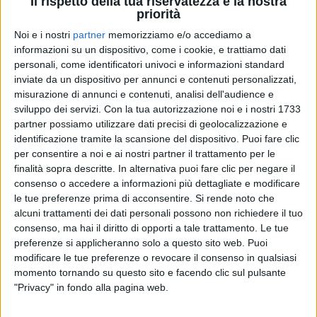
Il rispetto della tua riservatezza è la nostra
priorità
Noi e i nostri
partner
memorizziamo e/o accediamo a
informazioni su un dispositivo, come i cookie, e trattiamo dati
personali, come identificatori univoci e informazioni standard
02 set 2021
NUOVA USCITA
inviate da un dispositivo per annunci e contenuti personalizzati,
misurazione di annunci e contenuti, analisi dell'audience e
Carmen Consoli: i primi versi del nuovo
sviluppo dei servizi.
Con la tua autorizzazione noi e i nostri 1733
singolo “Una domenica al mare”
partner possiamo utilizzare dati precisi di geolocalizzazione e
Il brano anticipa il nuovo album di inediti “Volevo
identificazione tramite la scansione del dispositivo. Puoi fare clic
fare la rockstar”: ecco la tracklist
per consentire a noi e ai nostri partner il trattamento per le
finalità sopra descritte. In alternativa puoi fare clic per negare il
consenso o accedere a informazioni più dettagliate e modificare
le tue preferenze prima di acconsentire.
Si rende noto che
alcuni trattamenti dei dati personali possono non richiedere il tuo
consenso, ma hai il diritto di opporti a tale trattamento. Le tue
preferenze si applicheranno solo a questo sito web. Puoi
modificare le tue preferenze o revocare il consenso in qualsiasi
momento tornando su questo sito e facendo clic sul pulsante
"Privacy" in fondo alla pagina web.
Chi siamo
Contattaci
Privacy
Lavora con noi