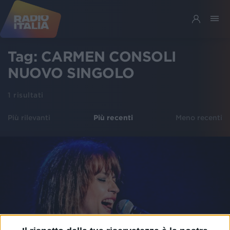
Tag:
CARMEN CONSOLI
NUOVO SINGOLO
1
risultati
Più rilevanti
Più recenti
Meno recenti