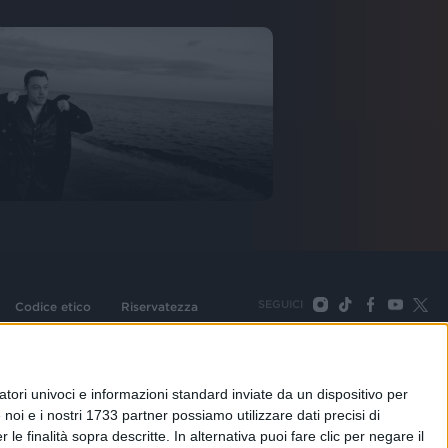
SEGUICI
Codice etico
Riservatezza
093 Cologno Monzese (Mi) |Tel. +39 02 254441 | Fax +39
TORNA SU
tori univoci e informazioni standard inviate da un dispositivo per
noi e i nostri 1733 partner possiamo utilizzare dati precisi di
le finalità sopra descritte. In alternativa puoi fare clic per negare il