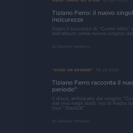
08 gen 2026
ASPETTANDO GLI STADI
Tiziano Ferro: il nuovo singo
insicurezze
Dopo il successo di “Cuore rotto” e
dell'album come nuovo singolo de
di
Daniele Verderio
08 ott 2025
"SONO UN GRANDE"
Tiziano Ferro racconta il nu
periodo”
Il disco, anticipato dal singolo “Cu
dal vivo negli stadi: noi di Radio It
tour “Stadi26”
di
Daniele Verderio