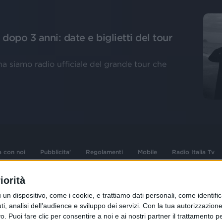
 dopo 3 anni: date e biglietti del tour
ana siamo radio ufficiale del grande tour che
a con noi
Pubblicita'
Regolamenti
Mobile
Radio Italia Tv
iorità
 opere dell'ingegno
Sede Amministrativa: Viale Europa 49, 20
dispositivo, come i cookie, e trattiamo dati personali, come identifica
i d'autore e dei diritti
02 25444220
, analisi dell'audience e sviluppo dei servizi.
Con la tua autorizzazione 
.F. e n° iscrizione
 Puoi fare clic per consentire a noi e ai nostri partner il trattamento per 
Sede Legale: Via Savona 97, 20144 Milano
istrata n°286 - 3 Aprile