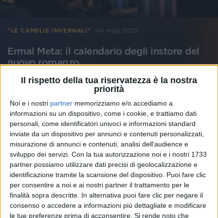
04 mag 2025
"LE CAMELIE INVERNALI"
Ermal Meta: il calendario degli instore del
nuovo romanzo
Il libro, il secondo dopo il sorprendente debutto nel
Il rispetto della tua riservatezza è la nostra
2022 con “Domani e per sempre”, arriva in libreria il
priorità
13 maggio
Noi e i nostri
partner
memorizziamo e/o accediamo a
informazioni su un dispositivo, come i cookie, e trattiamo dati
di
Daniele Verderio
personali, come identificatori univoci e informazioni standard
inviate da un dispositivo per annunci e contenuti personalizzati,
misurazione di annunci e contenuti, analisi dell'audience e
sviluppo dei servizi.
Con la tua autorizzazione noi e i nostri 1733
partner possiamo utilizzare dati precisi di geolocalizzazione e
identificazione tramite la scansione del dispositivo. Puoi fare clic
per consentire a noi e ai nostri partner il trattamento per le
finalità sopra descritte. In alternativa puoi fare clic per negare il
consenso o accedere a informazioni più dettagliate e modificare
le tue preferenze prima di acconsentire.
Si rende noto che