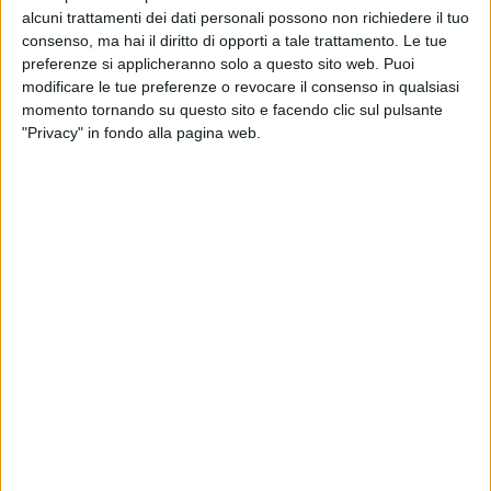
alcuni trattamenti dei dati personali possono non richiedere il tuo
consenso, ma hai il diritto di opporti a tale trattamento. Le tue
preferenze si applicheranno solo a questo sito web. Puoi
modificare le tue preferenze o revocare il consenso in qualsiasi
momento tornando su questo sito e facendo clic sul pulsante
"Privacy" in fondo alla pagina web.
28 ago 2023
IL COCERTONE
Fiorella Mannoia, Tananai, Brunori Sas e
Arisa: lo show alla Notte della Taranta
Sono circa 200.000 le persone che hanno
partecipato alla 26esima edizione del festival di
Melpignano (Lecce)
di
Daniele Verderio