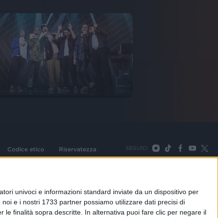
SEGUICI
Codice etico
Riservatezza
093 Cologno Monzese (Mi) |Tel. +39 02 254441 | Fax +39
TORNA SU
tori univoci e informazioni standard inviate da un dispositivo per
noi e i nostri 1733 partner possiamo utilizzare dati precisi di
le finalità sopra descritte. In alternativa puoi fare clic per negare il