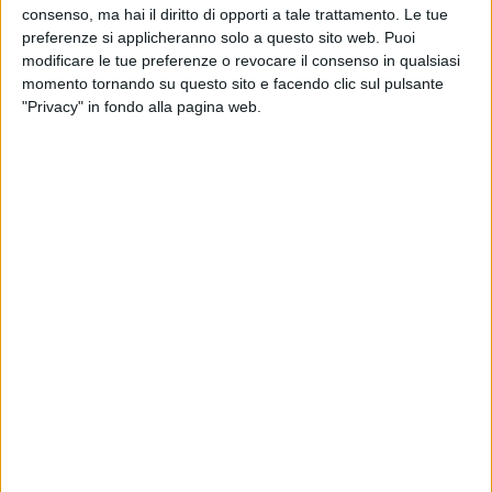
consenso, ma hai il diritto di opporti a tale trattamento. Le tue
preferenze si applicheranno solo a questo sito web. Puoi
modificare le tue preferenze o revocare il consenso in qualsiasi
23 mag 2019
NEWS
momento tornando su questo sito e facendo clic sul pulsante
"Privacy" in fondo alla pagina web.
A RADIO ITALIA LIVE – IL CONCERTO con
il bike sharing gratuito
Ecco come: scopri Clear LIVE Channel powered by
Radio Italia
di
Simone Bernardi
Chi siamo
Contattaci