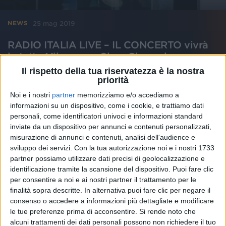
25 mag 2019
NEWS
RADIO ITALIA LIVE – IL CONCERTO vivrà
in tutta Milano con Clear Channel
Il rispetto della tua riservatezza è la nostra
E il bike sharing per andare al concerto è già pagato!
priorità
di
Simone Bernardi
Noi e i nostri
partner
memorizziamo e/o accediamo a
informazioni su un dispositivo, come i cookie, e trattiamo dati
personali, come identificatori univoci e informazioni standard
inviate da un dispositivo per annunci e contenuti personalizzati,
misurazione di annunci e contenuti, analisi dell'audience e
sviluppo dei servizi.
Con la tua autorizzazione noi e i nostri 1733
partner possiamo utilizzare dati precisi di geolocalizzazione e
identificazione tramite la scansione del dispositivo. Puoi fare clic
per consentire a noi e ai nostri partner il trattamento per le
finalità sopra descritte. In alternativa puoi fare clic per negare il
consenso o accedere a informazioni più dettagliate e modificare
le tue preferenze prima di acconsentire.
Si rende noto che
alcuni trattamenti dei dati personali possono non richiedere il tuo