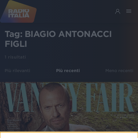
Tag:
BIAGIO ANTONACCI
FIGLI
1
risultati
Più rilevanti
Più recenti
Meno recenti