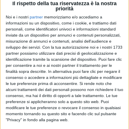
Il rispetto della tua riservatezza è la nostra
priorità
Noi e i nostri
partner
memorizziamo e/o accediamo a
informazioni su un dispositivo, come i cookie, e trattiamo dati
16 mar 2022
PAPA' PER LA TERZA VOLTA
personali, come identificatori univoci e informazioni standard
inviate da un dispositivo per annunci e contenuti personalizzati,
Biagio Antonacci posa con il piccolo figlio
misurazione di annunci e contenuti, analisi dell'audience e
Carlo e gli scrive una lettera
sviluppo dei servizi.
Con la tua autorizzazione noi e i nostri 1733
partner possiamo utilizzare dati precisi di geolocalizzazione e
Il bimbo è nato il 20 dicembre 2021 ed è una forza
identificazione tramite la scansione del dispositivo. Puoi fare clic
della natura: l’artista ha raccontato così la sua terza
paternità e la sua vita in campagna con Paola
per consentire a noi e ai nostri partner il trattamento per le
Cardinale
finalità sopra descritte. In alternativa puoi fare clic per negare il
consenso o accedere a informazioni più dettagliate e modificare
le tue preferenze prima di acconsentire.
Si rende noto che
alcuni trattamenti dei dati personali possono non richiedere il tuo
consenso, ma hai il diritto di opporti a tale trattamento. Le tue
preferenze si applicheranno solo a questo sito web. Puoi
modificare le tue preferenze o revocare il consenso in qualsiasi
momento tornando su questo sito e facendo clic sul pulsante
"Privacy" in fondo alla pagina web.
Chi siamo
Contattaci