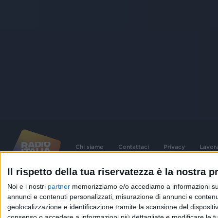
Chi siamo
Contattaci
Privacy
Lavor
Il rispetto della tua riservatezza è la nostra pr
©
2026
RADIO ITALIA S.p.A. P.IVA 06832230152 | Tutti i diritti riservati. Per le
Noi e i nostri
partner
memorizziamo e/o accediamo a informazioni su un 
contenute nel sito sono stati assolti gli obblighi derivanti dalla normativa dei diritt
connessi.
annunci e contenuti personalizzati, misurazione di annunci e contenuti
geolocalizzazione e identificazione tramite la scansione del dispositivo.
Capitale Sociale € 580.000,00 interamente versato. Iscr. Reg. Imprese Milano - C
06832230152. Iscritta al R.E.A. di Milano al n° 1125258. Testata giornalistica Reg
consenso o accedere a informazioni più dettagliate e modificare le t