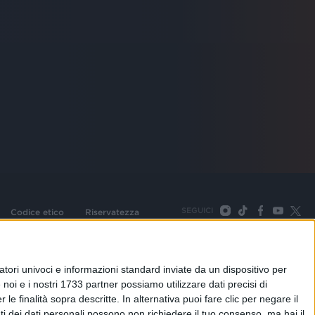
SEGUICI
Codice etico
Riservatezza
093 Cologno Monzese (Mi) |Tel. +39 02 254441 | Fax +39
TORNA SU
tori univoci e informazioni standard inviate da un dispositivo per
noi e i nostri 1733 partner possiamo utilizzare dati precisi di
le finalità sopra descritte. In alternativa puoi fare clic per negare il
i dei dati personali possono non richiedere il tuo consenso, ma hai il