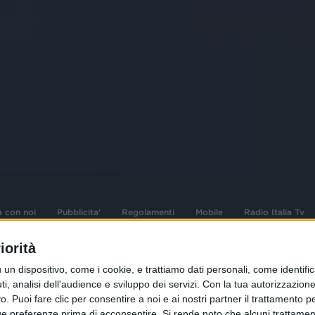
a con noi
Pubblicita'
Regolamenti
Mobile
Radio Italia Tv
iorità
 opere dell'ingegno
Sede Amministrativa: Viale Europa 49, 20
dispositivo, come i cookie, e trattiamo dati personali, come identifica
i d'autore e dei diritti
02 25444220
, analisi dell'audience e sviluppo dei servizi.
Con la tua autorizzazione 
 Puoi fare clic per consentire a noi e ai nostri partner il trattamento per 
.F. e n° iscrizione
Sede Legale: Via Savona 97, 20144 Milano
istrata n°286 - 3 Aprile
ue preferenze prima di acconsentire.
Si rende noto che alcuni trattament