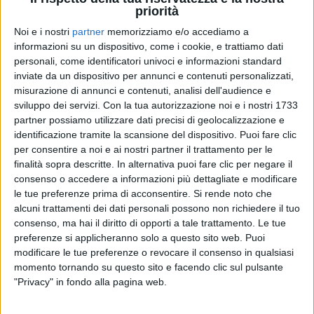
priorità
Noi e i nostri
partner
memorizziamo e/o accediamo a
informazioni su un dispositivo, come i cookie, e trattiamo dati
personali, come identificatori univoci e informazioni standard
27
FOTO
inviate da un dispositivo per annunci e contenuti personalizzati,
misurazione di annunci e contenuti, analisi dell'audience e
sviluppo dei servizi.
Con la tua autorizzazione noi e i nostri 1733
PHOTOGALLERY
partner possiamo utilizzare dati precisi di geolocalizzazione e
TIM MUSIC AWARDS 2024 (Seconda
identificazione tramite la scansione del dispositivo. Puoi fare clic
serata)
per consentire a noi e ai nostri partner il trattamento per le
finalità sopra descritte. In alternativa puoi fare clic per negare il
consenso o accedere a informazioni più dettagliate e modificare
le tue preferenze prima di acconsentire.
Si rende noto che
alcuni trattamenti dei dati personali possono non richiedere il tuo
consenso, ma hai il diritto di opporti a tale trattamento. Le tue
preferenze si applicheranno solo a questo sito web. Puoi
modificare le tue preferenze o revocare il consenso in qualsiasi
momento tornando su questo sito e facendo clic sul pulsante
"Privacy" in fondo alla pagina web.