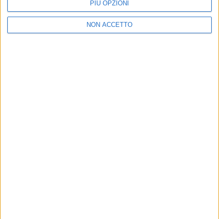
PIÙ OPZIONI
NON ACCETTO
20 set 2023
DATA DA DEFINIRE
Una Nessuna Centomila – In Arena: il
concerto è rimandato al 2024
Per problemi di salute di Fiorella Mannoia, l’evento