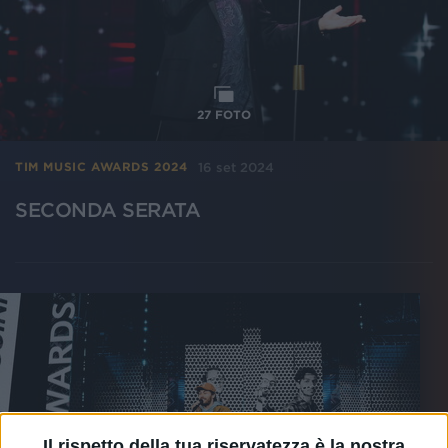
27
FOTO
16 set 2024
TIM MUSIC AWARDS 2024
SECONDA SERATA
Il rispetto della tua riservatezza è la nostra