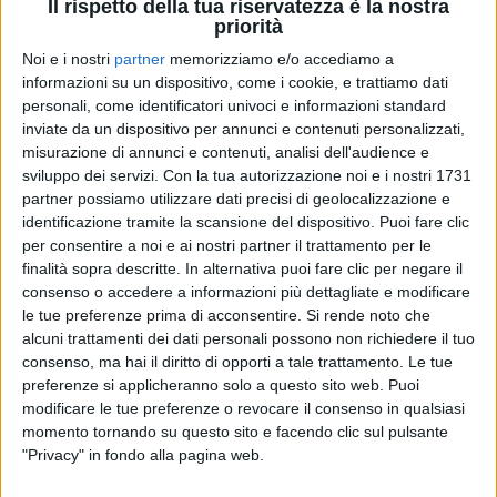
Il rispetto della tua riservatezza è la nostra
priorità
Noi e i nostri
partner
memorizziamo e/o accediamo a
29 nov 2021
FOTOGRAFIA E SOLIDARIETÀ
informazioni su un dispositivo, come i cookie, e trattiamo dati
personali, come identificatori univoci e informazioni standard
Fiorella Mannoia: una mostra fotografica
inviate da un dispositivo per annunci e contenuti personalizzati,
virtuale sull’Africa con Amref
misurazione di annunci e contenuti, analisi dell'audience e
L’iniziativa ha lo scopo di sensibilizzare sul tema
sviluppo dei servizi.
Con la tua autorizzazione noi e i nostri 1731
delle mutilazioni genitali femminili
partner possiamo utilizzare dati precisi di geolocalizzazione e
identificazione tramite la scansione del dispositivo. Puoi fare clic
di
Simone Bernardi
per consentire a noi e ai nostri partner il trattamento per le
finalità sopra descritte. In alternativa puoi fare clic per negare il
consenso o accedere a informazioni più dettagliate e modificare
le tue preferenze prima di acconsentire.
Si rende noto che
alcuni trattamenti dei dati personali possono non richiedere il tuo
consenso, ma hai il diritto di opporti a tale trattamento. Le tue
preferenze si applicheranno solo a questo sito web. Puoi
modificare le tue preferenze o revocare il consenso in qualsiasi
momento tornando su questo sito e facendo clic sul pulsante
"Privacy" in fondo alla pagina web.
Chi siamo
Contattaci