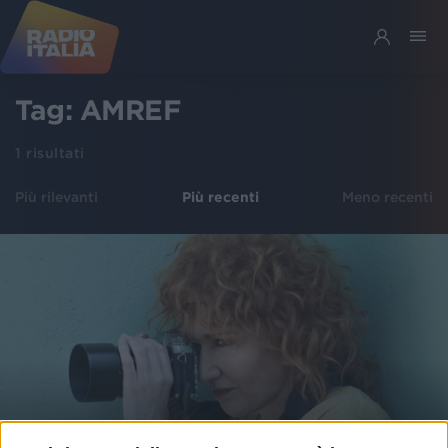
Tag:
AMREF
1
risultati
Più rilevanti
Più recenti
Meno recenti