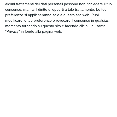
alcuni trattamenti dei dati personali possono non richiedere il tuo
consenso, ma hai il diritto di opporti a tale trattamento. Le tue
preferenze si applicheranno solo a questo sito web. Puoi
modificare le tue preferenze o revocare il consenso in qualsiasi
momento tornando su questo sito e facendo clic sul pulsante
"Privacy" in fondo alla pagina web.
30 mag 2016
NEWS
Amoroso: stasera a Milano l'ultima
anteprima del Vivere A Colori Tour
Alessandra è tra i protagonisti di RadioItaliaLive – Il
Concerto 2016
di
Redazione