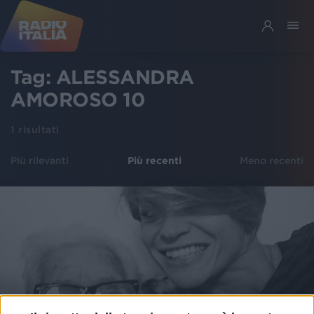
Tag:
ALESSANDRA
AMOROSO 10
1
risultati
Più rilevanti
Più recenti
Meno recenti