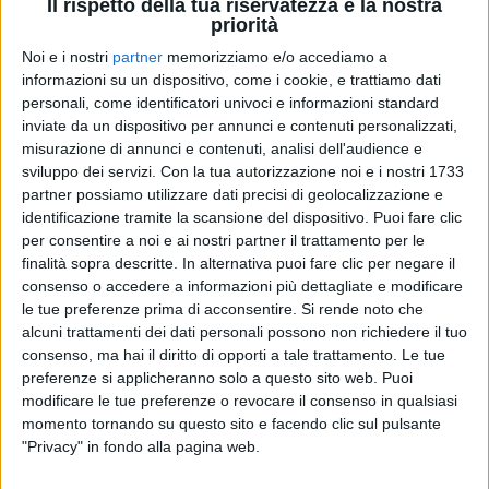
Il rispetto della tua riservatezza è la nostra
priorità
Noi e i nostri
partner
memorizziamo e/o accediamo a
informazioni su un dispositivo, come i cookie, e trattiamo dati
07 dic 2020
NEWS
personali, come identificatori univoci e informazioni standard
inviate da un dispositivo per annunci e contenuti personalizzati,
Alessandra Amoroso: il dolce ricordo per la
misurazione di annunci e contenuti, analisi dell'audience e
nonna
sviluppo dei servizi.
Con la tua autorizzazione noi e i nostri 1733
E' scomparsa tre anni fa
partner possiamo utilizzare dati precisi di geolocalizzazione e
identificazione tramite la scansione del dispositivo. Puoi fare clic
di
Mara Bizzoco
per consentire a noi e ai nostri partner il trattamento per le
finalità sopra descritte. In alternativa puoi fare clic per negare il
consenso o accedere a informazioni più dettagliate e modificare
le tue preferenze prima di acconsentire.
Si rende noto che
alcuni trattamenti dei dati personali possono non richiedere il tuo
consenso, ma hai il diritto di opporti a tale trattamento. Le tue
preferenze si applicheranno solo a questo sito web. Puoi
modificare le tue preferenze o revocare il consenso in qualsiasi
momento tornando su questo sito e facendo clic sul pulsante
"Privacy" in fondo alla pagina web.
Chi siamo
Contattaci