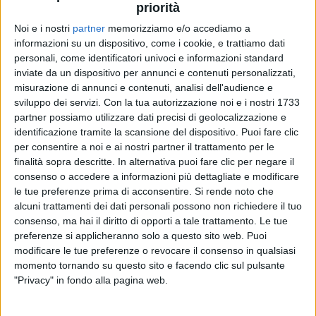
priorità
Noi e i nostri
partner
memorizziamo e/o accediamo a
informazioni su un dispositivo, come i cookie, e trattiamo dati
personali, come identificatori univoci e informazioni standard
VIDEO
inviate da un dispositivo per annunci e contenuti personalizzati,
misurazione di annunci e contenuti, analisi dell'audience e
FONDAZIONE AIRC PER LA RICERCA SUL
sviluppo dei servizi.
Con la tua autorizzazione noi e i nostri 1733
CANCRO
partner possiamo utilizzare dati precisi di geolocalizzazione e
identificazione tramite la scansione del dispositivo. Puoi fare clic
per consentire a noi e ai nostri partner il trattamento per le
finalità sopra descritte. In alternativa puoi fare clic per negare il
consenso o accedere a informazioni più dettagliate e modificare
le tue preferenze prima di acconsentire.
Si rende noto che
alcuni trattamenti dei dati personali possono non richiedere il tuo
consenso, ma hai il diritto di opporti a tale trattamento. Le tue
preferenze si applicheranno solo a questo sito web. Puoi
modificare le tue preferenze o revocare il consenso in qualsiasi
momento tornando su questo sito e facendo clic sul pulsante
Chi siamo
Contattaci
"Privacy" in fondo alla pagina web.
Privacy
Lavora con noi
Pubblicita'
Regolamenti