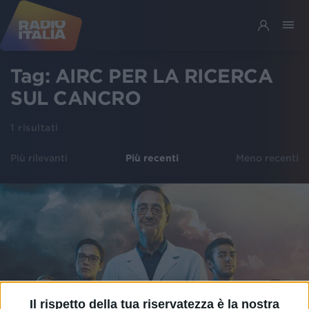
Tag:
AIRC PER LA RICERCA
SUL CANCRO
1
risultati
Più rilevanti
Più recenti
Meno recenti
Il rispetto della tua riservatezza è la nostra