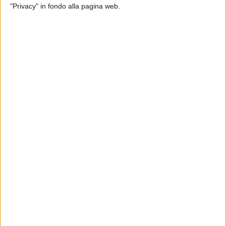
"Privacy" in fondo alla pagina web.
07 ott 2025
È IL PENSIERO CHE CONTA
Fondazione AIRC: i regali di Natale che
aiutano la ricerca
Da dicembre, sullo shop online, tanti nuovi doni da
mettere sotto l’albero