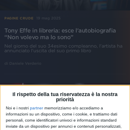
19 mag 2025
PAGINE CRUDE
Tony Effe in libreria: esce l'autobiografia
“Non volevo ma lo sono”
Nel giorno del suo 34esimo compleanno, l'artista ha
annunciato l'uscita del suo primo libro
di
Daniele Verderio
Il rispetto della tua riservatezza è la nostra
priorità
Noi e i nostri
partner
memorizziamo e/o accediamo a
informazioni su un dispositivo, come i cookie, e trattiamo dati
personali, come identificatori univoci e informazioni standard
inviate da un dispositivo per annunci e contenuti personalizzati,