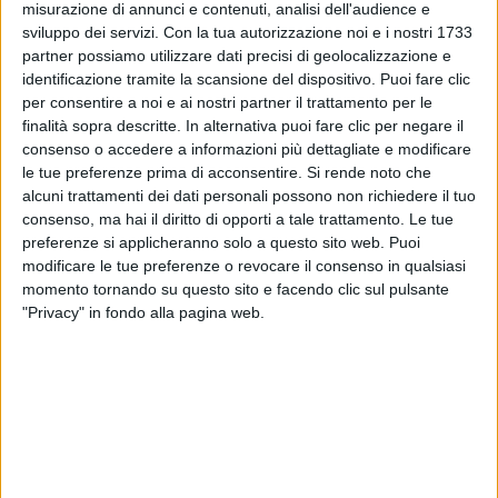
misurazione di annunci e contenuti, analisi dell'audience e
sviluppo dei servizi.
Con la tua autorizzazione noi e i nostri 1733
partner possiamo utilizzare dati precisi di geolocalizzazione e
identificazione tramite la scansione del dispositivo. Puoi fare clic
per consentire a noi e ai nostri partner il trattamento per le
finalità sopra descritte. In alternativa puoi fare clic per negare il
10 nov 2024
PRIMA DEI PALASPORT
consenso o accedere a informazioni più dettagliate e modificare
Antonello Venditti si racconta in “Fuori
le tue preferenze prima di acconsentire.
Si rende noto che
alcuni trattamenti dei dati personali possono non richiedere il tuo
Fuoco”, dal 19 novembre in libreria
consenso, ma hai il diritto di opporti a tale trattamento. Le tue
Nelle pagine del volume, il cantautore ripercorre la
preferenze si applicheranno solo a questo sito web. Puoi
sua vita di uomo e di artista: gli anni solitari
modificare le tue preferenze o revocare il consenso in qualsiasi
dell'adolescenza, in cui la voce e i tasti gli sono
serviti per trovare un posto nel mondo, la formazione
momento tornando su questo sito e facendo clic sul pulsante
musicale e gli anni Settanta, fino agli incontri
"Privacy" in fondo alla pagina web.
memorabili
di
Daniele Verderio