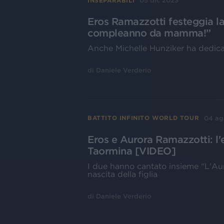
05 dic 2023
INSEPARABILI
Eros Ramazzotti festeggia la 
compleanno da mamma!”
Anche Michelle Hunziker ha dedicato
di
Daniele Verderio
04 ag
BATTITO INFINITO WORLD TOUR
Eros e Aurora Ramazzotti: l'
Taormina [VIDEO]
I due hanno cantato insieme “L'Auro
nascita della figlia
di
Daniele Verderio