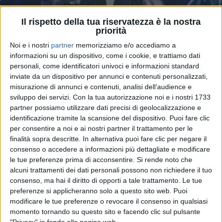
Il rispetto della tua riservatezza è la nostra
priorità
Noi e i nostri
partner
memorizziamo e/o accediamo a
informazioni su un dispositivo, come i cookie, e trattiamo dati
personali, come identificatori univoci e informazioni standard
inviate da un dispositivo per annunci e contenuti personalizzati,
08 feb 2024
SHARE E SPETTATORI
misurazione di annunci e contenuti, analisi dell'audience e
sviluppo dei servizi.
Con la tua autorizzazione noi e i nostri 1733
Festival di Sanremo 2024: gli ascolti della
partner possiamo utilizzare dati precisi di geolocalizzazione e
seconda serata
identificazione tramite la scansione del dispositivo. Puoi fare clic
per consentire a noi e ai nostri partner il trattamento per le
I dati segnalano un legger
finalità sopra descritte. In alternativa puoi fare clic per negare il
consenso o accedere a informazioni più dettagliate e modificare
di
Daniele Verderio
le tue preferenze prima di acconsentire.
Si rende noto che
alcuni trattamenti dei dati personali possono non richiedere il tuo
consenso, ma hai il diritto di opporti a tale trattamento. Le tue
preferenze si applicheranno solo a questo sito web. Puoi
modificare le tue preferenze o revocare il consenso in qualsiasi
momento tornando su questo sito e facendo clic sul pulsante