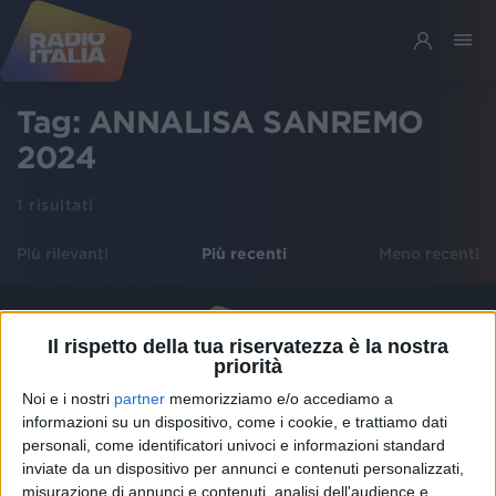
Tag:
ANNALISA SANREMO
2024
1
risultati
Più rilevanti
Più recenti
Meno recenti
Il rispetto della tua riservatezza è la nostra
priorità
Noi e i nostri
partner
memorizziamo e/o accediamo a
informazioni su un dispositivo, come i cookie, e trattiamo dati
personali, come identificatori univoci e informazioni standard
Chi siamo
Contattaci
inviate da un dispositivo per annunci e contenuti personalizzati,
Privacy
Lavora con noi
misurazione di annunci e contenuti, analisi dell'audience e