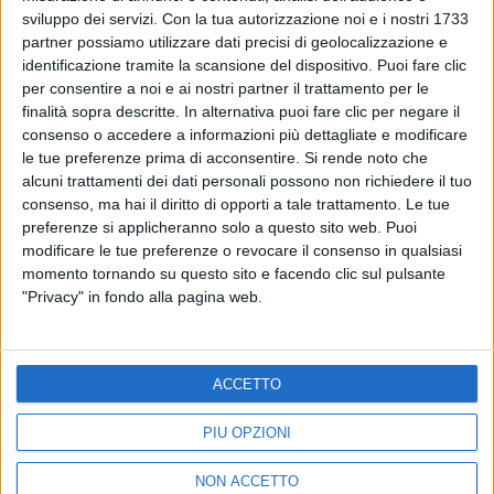
Pubblicita'
Regolamenti
sviluppo dei servizi.
Con la tua autorizzazione noi e i nostri 1733
partner possiamo utilizzare dati precisi di geolocalizzazione e
Mobile
Radio Italia Tv
identificazione tramite la scansione del dispositivo. Puoi fare clic
Codice etico
Riservatezza
per consentire a noi e ai nostri partner il trattamento per le
finalità sopra descritte. In alternativa puoi fare clic per negare il
consenso o accedere a informazioni più dettagliate e modificare
SEGUICI
le tue preferenze prima di acconsentire.
Si rende noto che
alcuni trattamenti dei dati personali possono non richiedere il tuo
consenso, ma hai il diritto di opporti a tale trattamento. Le tue
preferenze si applicheranno solo a questo sito web. Puoi
©
2026
RADIO ITALIA S.p.A. P.IVA 06832230152 | Tutti i diritti riservati. Per
le opere dell'ingegno contenute nel sito sono stati assolti gli obblighi
modificare le tue preferenze o revocare il consenso in qualsiasi
derivanti dalla normativa dei diritti d'autore e dei diritti connessi.
momento tornando su questo sito e facendo clic sul pulsante
Capitale Sociale € 580.000,00 interamente versato. Iscr. Reg. Imprese
"Privacy" in fondo alla pagina web.
Milano - C.F. e n° iscrizione 06832230152. Iscritta al R.E.A. di Milano al n°
1125258. Testata giornalistica Registrata n°286 - 3 Aprile 1987.
Sede Amministrativa: Viale Europa 49, 20093 Cologno Monzese (Mi)
|Tel. +39 02 254441 | Fax +39 02 25444220
Sede Legale: Via Savona 97, 20144 Milano
ACCETTO
TORNA SU
PIÙ OPZIONI
NON ACCETTO