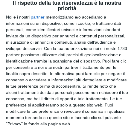
Il rispetto della tua riservatezza è la nostra
priorità
Noi e i nostri
partner
memorizziamo e/o accediamo a
04 ago 2025
FUORI IL 5 SETTEMBRE
informazioni su un dispositivo, come i cookie, e trattiamo dati
personali, come identificatori univoci e informazioni standard
Annalisa e Marco Mengoni insieme per la
inviate da un dispositivo per annunci e contenuti personalizzati,
prima volta nel singolo "Piazza San Marco"
misurazione di annunci e contenuti, analisi dell'audience e
Ora è ufficiale: come vi avevamo già anticipato, è in
sviluppo dei servizi.
Con la tua autorizzazione noi e i nostri 1733
arrivo il primo duetto dei due pesi massimi della
partner possiamo utilizzare dati precisi di geolocalizzazione e
musica italiana
identificazione tramite la scansione del dispositivo. Puoi fare clic
per consentire a noi e ai nostri partner il trattamento per le
di
Daniele Verderio
finalità sopra descritte. In alternativa puoi fare clic per negare il
consenso o accedere a informazioni più dettagliate e modificare
le tue preferenze prima di acconsentire.
Si rende noto che
alcuni trattamenti dei dati personali possono non richiedere il tuo
consenso, ma hai il diritto di opporti a tale trattamento. Le tue
preferenze si applicheranno solo a questo sito web. Puoi
modificare le tue preferenze o revocare il consenso in qualsiasi
momento tornando su questo sito e facendo clic sul pulsante
"Privacy" in fondo alla pagina web.
Chi siamo
Contattaci