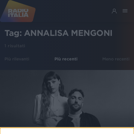
Tag:
ANNALISA MENGONI
1
risultati
Più rilevanti
Più recenti
Meno recenti