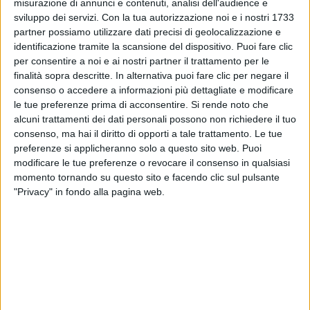
misurazione di annunci e contenuti, analisi dell'audience e
sviluppo dei servizi.
Con la tua autorizzazione noi e i nostri 1733
partner possiamo utilizzare dati precisi di geolocalizzazione e
identificazione tramite la scansione del dispositivo. Puoi fare clic
per consentire a noi e ai nostri partner il trattamento per le
finalità sopra descritte. In alternativa puoi fare clic per negare il
consenso o accedere a informazioni più dettagliate e modificare
13 feb 2026
ANTEPRIMA MONDIALE
le tue preferenze prima di acconsentire.
Si rende noto che
Sanremo 2026: Eros Ramazzotti e Alicia
alcuni trattamenti dei dati personali possono non richiedere il tuo
consenso, ma hai il diritto di opporti a tale trattamento. Le tue
Keys superospiti della terza serata
preferenze si applicheranno solo a questo sito web. Puoi
Eros salirà sul palco dell'Ariston a 40 anni dalla
modificare le tue preferenze o revocare il consenso in qualsiasi
vittoria con “Adesso tu” e duetterà per la prima volta
momento tornando su questo sito e facendo clic sul pulsante
dal vivo con la superstar statunitense
"Privacy" in fondo alla pagina web.
di
Daniele Verderio