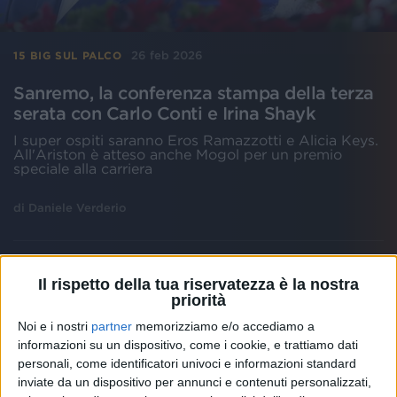
26 feb 2026
15 BIG SUL PALCO
Sanremo, la conferenza stampa della terza
serata con Carlo Conti e Irina Shayk
I super ospiti saranno Eros Ramazzotti e Alicia Keys.
All'Ariston è atteso anche Mogol per un premio
speciale alla carriera
di
Daniele Verderio
Il rispetto della tua riservatezza è la nostra
priorità
Noi e i nostri
partner
memorizziamo e/o accediamo a
informazioni su un dispositivo, come i cookie, e trattiamo dati
personali, come identificatori univoci e informazioni standard
inviate da un dispositivo per annunci e contenuti personalizzati,