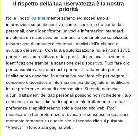
Il rispetto della tua riservatezza è la nostra
priorità
Noi e i nostri
partner
memorizziamo e/o accediamo a
14 feb 2024
“MI MANCHERAI”
informazioni su un dispositivo, come i cookie, e trattiamo dati
personali, come identificatori univoci e informazioni standard
Vasco Rossi, addio all'amico Andrea
inviate da un dispositivo per annunci e contenuti personalizzati,
Giacobazzi: aveva ispirato “Colpa
misurazione di annunci e contenuti, analisi dell'audience e
d'Alfredo”
sviluppo dei servizi.
Con la tua autorizzazione noi e i nostri 1731
È stato anche tra i primi ad avere l'idea del Modena
partner possiamo utilizzare dati precisi di geolocalizzazione e
Park del 2017
identificazione tramite la scansione del dispositivo. Puoi fare clic
per consentire a noi e ai nostri partner il trattamento per le
di
Daniele Verderio
finalità sopra descritte. In alternativa puoi fare clic per negare il
consenso o accedere a informazioni più dettagliate e modificare
le tue preferenze prima di acconsentire.
Si rende noto che
alcuni trattamenti dei dati personali possono non richiedere il tuo
consenso, ma hai il diritto di opporti a tale trattamento. Le tue
preferenze si applicheranno solo a questo sito web. Puoi
modificare le tue preferenze o revocare il consenso in qualsiasi
momento tornando su questo sito e facendo clic sul pulsante
"Privacy" in fondo alla pagina web.
Chi siamo
Contattaci