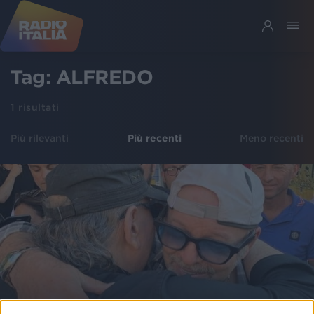
Tag:
ALFREDO
1
risultati
Più rilevanti
Più recenti
Meno recenti