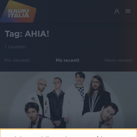
Tag:
AHIA!
1
risultati
Più rilevanti
Più recenti
Meno recenti