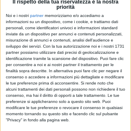
Il rispetto della tua riservatezza è la nostra
priorità
Noi e i nostri
partner
memorizziamo e/o accediamo a
28 nov 2022
CERTIFICAZIONI FIMI
informazioni su un dispositivo, come i cookie, e trattiamo dati
personali, come identificatori univoci e informazioni standard
Volano Dischi di Platino per i Pinguini
inviate da un dispositivo per annunci e contenuti personalizzati,
Tattici Nucleari
misurazione di annunci e contenuti, analisi dell'audience e
sviluppo dei servizi.
Con la tua autorizzazione noi e i nostri 1731
Anche altri artisti italiani hanno ricevuto
soddisfazioni "platinate"
partner possiamo utilizzare dati precisi di geolocalizzazione e
identificazione tramite la scansione del dispositivo. Puoi fare clic
di
Mara Bizzoco
per consentire a noi e ai nostri partner il trattamento per le
finalità sopra descritte. In alternativa puoi fare clic per negare il
consenso o accedere a informazioni più dettagliate e modificare
le tue preferenze prima di acconsentire.
Si rende noto che
alcuni trattamenti dei dati personali possono non richiedere il tuo
consenso, ma hai il diritto di opporti a tale trattamento. Le tue
preferenze si applicheranno solo a questo sito web. Puoi
modificare le tue preferenze o revocare il consenso in qualsiasi
momento tornando su questo sito e facendo clic sul pulsante
"Privacy" in fondo alla pagina web.
Chi siamo
Contattaci