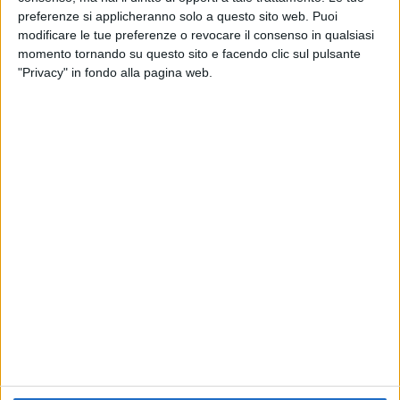
preferenze si applicheranno solo a questo sito web. Puoi
modificare le tue preferenze o revocare il consenso in qualsiasi
momento tornando su questo sito e facendo clic sul pulsante
03 apr 2020
NEWS
"Privacy" in fondo alla pagina web.
Max Pezzali: meno 15 giorni al remix di
“Sembro matto”
Nel brano ci sarà anche un featuring
Chi siamo
Contattaci
Privacy
Lavora con noi
Pubblicita'
Regolamenti