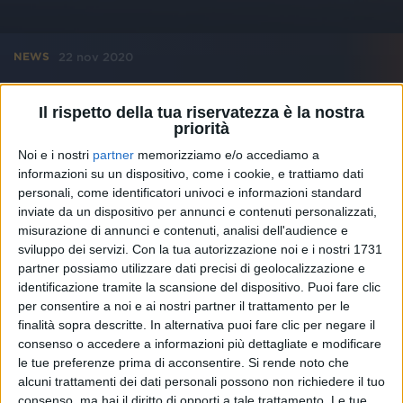
22 nov 2020
NEWS
Max Pezzali, ecco il teaser del nuovo libro
Il rispetto della tua riservatezza è la nostra
Max 90: un tuffo negli 883
priorità
Il volume illustrato, con una nota di Mauro Repetto, è
Noi e i nostri
partner
memorizziamo e/o accediamo a
già in pre-order
informazioni su un dispositivo, come i cookie, e trattiamo dati
personali, come identificatori univoci e informazioni standard
inviate da un dispositivo per annunci e contenuti personalizzati,
misurazione di annunci e contenuti, analisi dell'audience e
sviluppo dei servizi.
Con la tua autorizzazione noi e i nostri 1731
partner possiamo utilizzare dati precisi di geolocalizzazione e
identificazione tramite la scansione del dispositivo. Puoi fare clic
per consentire a noi e ai nostri partner il trattamento per le
finalità sopra descritte. In alternativa puoi fare clic per negare il
consenso o accedere a informazioni più dettagliate e modificare
le tue preferenze prima di acconsentire.
Si rende noto che
alcuni trattamenti dei dati personali possono non richiedere il tuo
consenso, ma hai il diritto di opporti a tale trattamento. Le tue