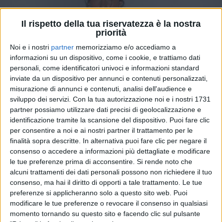
Il rispetto della tua riservatezza è la nostra
priorità
Noi e i nostri
partner
memorizziamo e/o accediamo a
informazioni su un dispositivo, come i cookie, e trattiamo dati
personali, come identificatori univoci e informazioni standard
inviate da un dispositivo per annunci e contenuti personalizzati,
misurazione di annunci e contenuti, analisi dell'audience e
sviluppo dei servizi.
Con la tua autorizzazione noi e i nostri 1731
27 ago 2024
SPLENDERÀ COME UN DIAMANTE
partner possiamo utilizzare dati precisi di geolocalizzazione e
identificazione tramite la scansione del dispositivo. Puoi fare clic
Clara si esibisce alla cerimonia di apertura
per consentire a noi e ai nostri partner il trattamento per le
di Venezia 81
finalità sopra descritte. In alternativa puoi fare clic per negare il
consenso o accedere a informazioni più dettagliate e modificare
La cantante si dice "onorata" di inaugurare l'edizione
2024 della Mostra Internazionale d'Arte
le tue preferenze prima di acconsentire.
Si rende noto che
Cinematografica, di cui noi di Radio Italia
alcuni trattamenti dei dati personali possono non richiedere il tuo
solomusicaitaliana siamo radio ufficiale
consenso, ma hai il diritto di opporti a tale trattamento. Le tue
preferenze si applicheranno solo a questo sito web. Puoi
di
Mara Bizzoco
modificare le tue preferenze o revocare il consenso in qualsiasi
momento tornando su questo sito e facendo clic sul pulsante