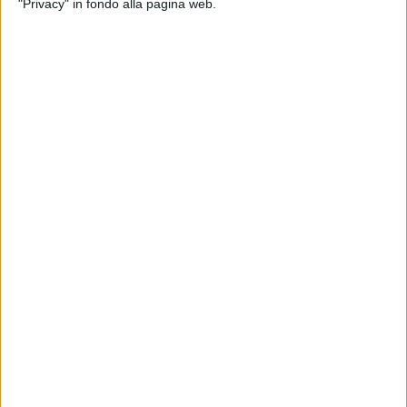
"Privacy" in fondo alla pagina web.
27 ago 2024
SPLENDERÀ COME UN DIAMANTE
Clara si esibisce alla cerimonia di apertura
di Venezia 81
La cantante si dice "onorata" di inaugurare l'edizione
2024 della Mostra Internazionale d'Arte
Cinematografica