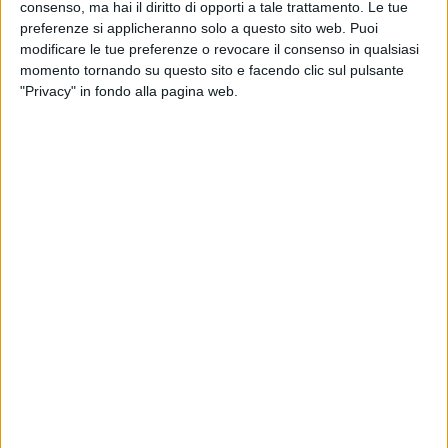
consenso, ma hai il diritto di opporti a tale trattamento. Le tue
preferenze si applicheranno solo a questo sito web. Puoi
modificare le tue preferenze o revocare il consenso in qualsiasi
07 feb 2016
momento tornando su questo sito e facendo clic sul pulsante
NEWS
"Privacy" in fondo alla pagina web.
Il 64° kom-pleanno di Vasco Rossi
Radio Italia è radio ufficiale di “Vasco Live Kom 2016
Roma”
di
Redazione
Chi siamo
Contattaci
Privacy
Lavora con noi