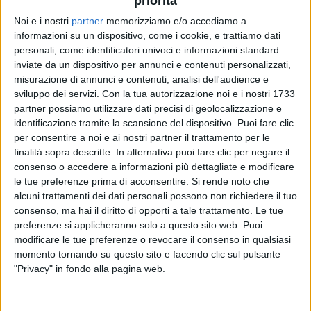
priorità
Noi e i nostri
partner
memorizziamo e/o accediamo a
informazioni su un dispositivo, come i cookie, e trattiamo dati
VIDEO
personali, come identificatori univoci e informazioni standard
inviate da un dispositivo per annunci e contenuti personalizzati,
Geolier - Phantom (Radio Italia Live
misurazione di annunci e contenuti, analisi dell'audience e
20/02/26)
sviluppo dei servizi.
Con la tua autorizzazione noi e i nostri 1733
partner possiamo utilizzare dati precisi di geolocalizzazione e
identificazione tramite la scansione del dispositivo. Puoi fare clic
per consentire a noi e ai nostri partner il trattamento per le
finalità sopra descritte. In alternativa puoi fare clic per negare il
consenso o accedere a informazioni più dettagliate e modificare
le tue preferenze prima di acconsentire.
Si rende noto che
alcuni trattamenti dei dati personali possono non richiedere il tuo
consenso, ma hai il diritto di opporti a tale trattamento. Le tue
preferenze si applicheranno solo a questo sito web. Puoi
modificare le tue preferenze o revocare il consenso in qualsiasi
Chi siamo
Contattaci
momento tornando su questo sito e facendo clic sul pulsante
Privacy
Lavora con noi
"Privacy" in fondo alla pagina web.
Pubblicita'
Regolamenti
Mobile
Radio Italia Tv