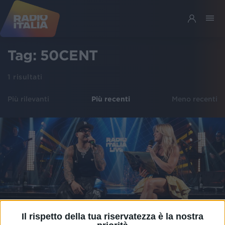
Tag:
50CENT
1
risultati
Più rilevanti
Più recenti
Meno recenti
Il rispetto della tua riservatezza è la nostra