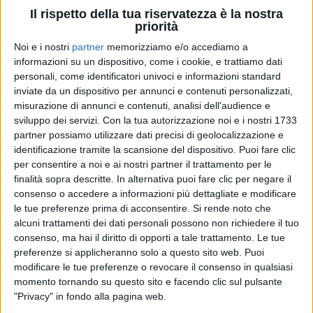
Il rispetto della tua riservatezza è la nostra
priorità
17 nov 2025
IL RACCONTO DEL CONCERTO
Noi e i nostri
partner
memorizziamo e/o accediamo a
informazioni su un dispositivo, come i cookie, e trattiamo dati
Raf fa perdere il Self Control anche al
personali, come identificatori univoci e informazioni standard
Teatro Lirico di Milano
inviate da un dispositivo per annunci e contenuti personalizzati,
misurazione di annunci e contenuti, analisi dell'audience e
Le celebrazioni per i 40 anni del brano “Self Control”
sviluppo dei servizi.
Con la tua autorizzazione noi e i nostri 1733
di Raf continuano. Ieri sera (16 novembre) al Teatro
Lirico Giorgio Gaber, l’artista ha festeggiato anche
partner possiamo utilizzare dati precisi di geolocalizzazione e
con il suo pubblico milanese. Scopri la scaletta del
identificazione tramite la scansione del dispositivo. Puoi fare clic
concerto e i momenti emozionanti della serata
per consentire a noi e ai nostri partner il trattamento per le
finalità sopra descritte. In alternativa puoi fare clic per negare il
di
Linda Porotti
consenso o accedere a informazioni più dettagliate e modificare
le tue preferenze prima di acconsentire.
Si rende noto che
alcuni trattamenti dei dati personali possono non richiedere il tuo
consenso, ma hai il diritto di opporti a tale trattamento. Le tue
preferenze si applicheranno solo a questo sito web. Puoi
modificare le tue preferenze o revocare il consenso in qualsiasi
momento tornando su questo sito e facendo clic sul pulsante
"Privacy" in fondo alla pagina web.