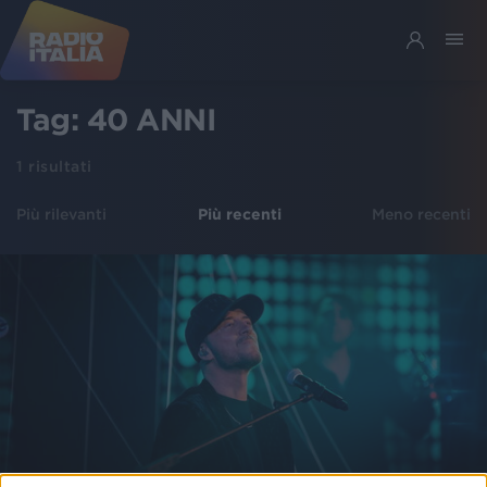
Tag:
40 ANNI
1
risultati
Più rilevanti
Più recenti
Meno recenti