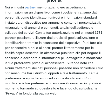
priorità
Noi e i nostri
partner
memorizziamo e/o accediamo a
informazioni su un dispositivo, come i cookie, e trattiamo dati
VIDEO
personali, come identificatori univoci e informazioni standard
inviate da un dispositivo per annunci e contenuti personalizzati,
Il Cast - Radio Italia Live Il Concerto 2023
misurazione di annunci e contenuti, analisi dell'audience e
(Milano)
sviluppo dei servizi.
Con la tua autorizzazione noi e i nostri 1731
partner possiamo utilizzare dati precisi di geolocalizzazione e
identificazione tramite la scansione del dispositivo. Puoi fare clic
per consentire a noi e ai nostri partner il trattamento per le
finalità sopra descritte. In alternativa puoi fare clic per negare il
consenso o accedere a informazioni più dettagliate e modificare
le tue preferenze prima di acconsentire.
Si rende noto che
alcuni trattamenti dei dati personali possono non richiedere il tuo
consenso, ma hai il diritto di opporti a tale trattamento. Le tue
preferenze si applicheranno solo a questo sito web. Puoi
modificare le tue preferenze o revocare il consenso in qualsiasi
Chi siamo
Contattaci
momento tornando su questo sito e facendo clic sul pulsante
Privacy
Lavora con noi
"Privacy" in fondo alla pagina web.
Pubblicita'
Regolamenti
Mobile
Radio Italia Tv