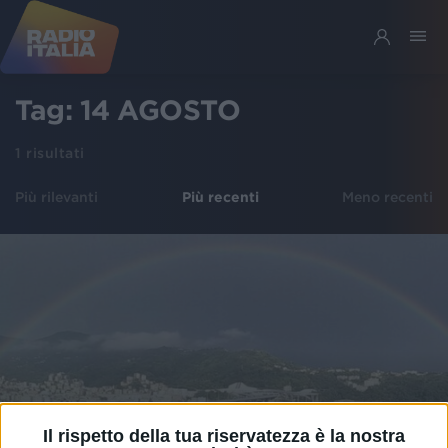
Tag:
14 AGOSTO
1
risultati
Più rilevanti
Più recenti
Meno recenti
Il rispetto della tua riservatezza è la nostra