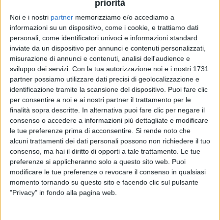
priorità
Noi e i nostri
partner
memorizziamo e/o accediamo a
14 ago 2020
NEWS
informazioni su un dispositivo, come i cookie, e trattiamo dati
personali, come identificatori univoci e informazioni standard
Ponte Morandi, 2 anni dopo tutti con
inviate da un dispositivo per annunci e contenuti personalizzati,
Genova: Eros, Amoroso, Venditti...
misurazione di annunci e contenuti, analisi dell'audience e
sviluppo dei servizi.
Con la tua autorizzazione noi e i nostri 1731
Ricordando le 43 vittime, Ramazzotti dichiara “Io
non dimentico”
partner possiamo utilizzare dati precisi di geolocalizzazione e
identificazione tramite la scansione del dispositivo. Puoi fare clic
per consentire a noi e ai nostri partner il trattamento per le
finalità sopra descritte. In alternativa puoi fare clic per negare il
consenso o accedere a informazioni più dettagliate e modificare
le tue preferenze prima di acconsentire.
Si rende noto che
alcuni trattamenti dei dati personali possono non richiedere il tuo
consenso, ma hai il diritto di opporti a tale trattamento. Le tue
preferenze si applicheranno solo a questo sito web. Puoi
modificare le tue preferenze o revocare il consenso in qualsiasi
Chi siamo
Contattaci
momento tornando su questo sito e facendo clic sul pulsante
"Privacy" in fondo alla pagina web.
Privacy
Lavora con noi
Pubblicita'
Regolamenti
Mobile
Radio Italia Tv