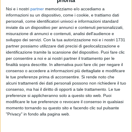
priorità
Noi e i nostri
partner
memorizziamo e/o accediamo a
informazioni su un dispositivo, come i cookie, e trattiamo dati
VIDEO
personali, come identificatori univoci e informazioni standard
inviate da un dispositivo per annunci e contenuti personalizzati,
#atupertu con Marco Masini (Bravo Baia di
misurazione di annunci e contenuti, analisi dell'audience e
Tindari)
sviluppo dei servizi.
Con la tua autorizzazione noi e i nostri 1731
partner possiamo utilizzare dati precisi di geolocalizzazione e
identificazione tramite la scansione del dispositivo. Puoi fare clic
per consentire a noi e ai nostri partner il trattamento per le
finalità sopra descritte. In alternativa puoi fare clic per negare il
consenso o accedere a informazioni più dettagliate e modificare
le tue preferenze prima di acconsentire.
Si rende noto che
alcuni trattamenti dei dati personali possono non richiedere il tuo
consenso, ma hai il diritto di opporti a tale trattamento. Le tue
preferenze si applicheranno solo a questo sito web. Puoi
modificare le tue preferenze o revocare il consenso in qualsiasi
Chi siamo
Contattaci
momento tornando su questo sito e facendo clic sul pulsante
Privacy
Lavora con noi
"Privacy" in fondo alla pagina web.
Pubblicita'
Regolamenti
Mobile
Radio Italia Tv