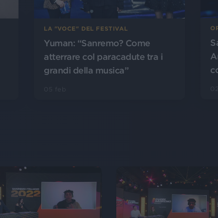
O
LA "VOCE" DEL FESTIVAL
S
Yuman: “Sanremo? Come
A
atterrare col paracadute tra i
c
grandi della musica”
02
05 feb