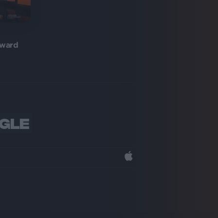
eward
NGLE