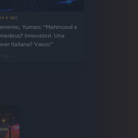
RA E QUI
anremo, Yuman: “Mahmood e
madeus? Innovatori. Una
over italiana? Vasco”
 feb