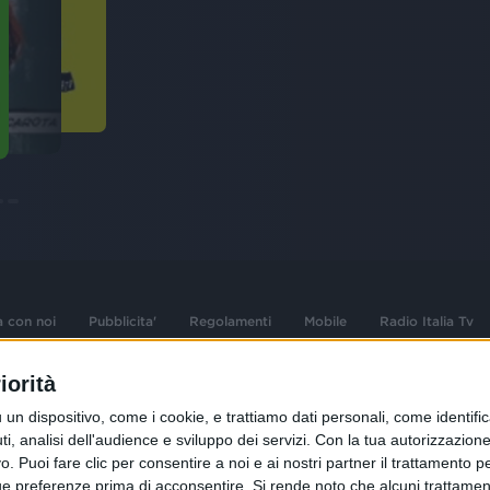
a con noi
Pubblicita'
Regolamenti
Mobile
Radio Italia Tv
iorità
 opere dell'ingegno
Sede Amministrativa: Viale Europa 49, 20
dispositivo, come i cookie, e trattiamo dati personali, come identifica
i d'autore e dei diritti
02 25444220
, analisi dell'audience e sviluppo dei servizi.
Con la tua autorizzazione 
.F. e n° iscrizione
 Puoi fare clic per consentire a noi e ai nostri partner il trattamento per 
Sede Legale: Via Savona 97, 20144 Milano
istrata n°286 - 3 Aprile
ue preferenze prima di acconsentire.
Si rende noto che alcuni trattament