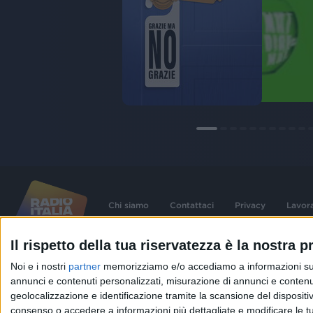
Chi siamo
Contattaci
Privacy
Lavor
Il rispetto della tua riservatezza è la nostra pr
©
2026
RADIO ITALIA S.p.A. P.IVA 06832230152 | Tutti i diritti riservati. Per le
Noi e i nostri
partner
memorizziamo e/o accediamo a informazioni su un 
contenute nel sito sono stati assolti gli obblighi derivanti dalla normativa dei diritt
connessi.
annunci e contenuti personalizzati, misurazione di annunci e contenuti
Capitale Sociale € 580.000,00 interamente versato. Iscr. Reg. Imprese Milano - C
geolocalizzazione e identificazione tramite la scansione del dispositivo.
06832230152. Iscritta al R.E.A. di Milano al n° 1125258. Testata giornalistica Reg
1987.
consenso o accedere a informazioni più dettagliate e modificare le t