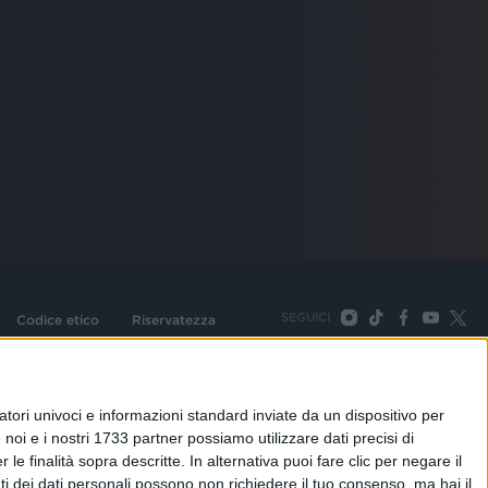
SEGUICI
Codice etico
Riservatezza
093 Cologno Monzese (Mi) |Tel. +39 02 254441 | Fax +39
TORNA SU
tori univoci e informazioni standard inviate da un dispositivo per
noi e i nostri 1733 partner possiamo utilizzare dati precisi di
le finalità sopra descritte. In alternativa puoi fare clic per negare il
i dei dati personali possono non richiedere il tuo consenso, ma hai il