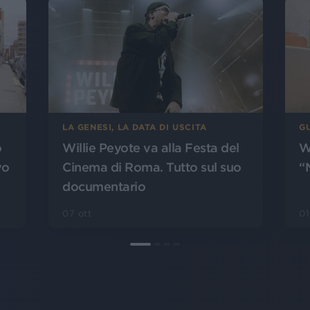
LA GENESI, LA DATA DI USCITA
GU
o
Willie Peyote va alla Festa del
W
vo
Cinema di Roma. Tutto sul suo
“
documentario
07 ott
01