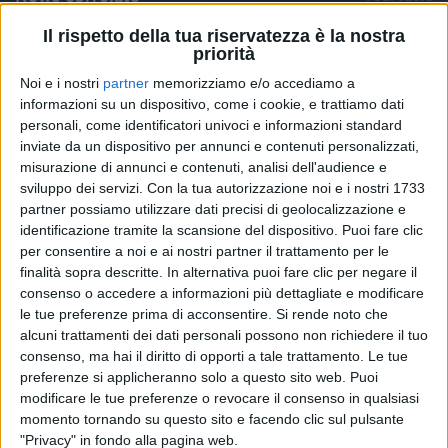
Il rispetto della tua riservatezza è la nostra
priorità
Noi e i nostri
partner
memorizziamo e/o accediamo a
informazioni su un dispositivo, come i cookie, e trattiamo dati
personali, come identificatori univoci e informazioni standard
inviate da un dispositivo per annunci e contenuti personalizzati,
misurazione di annunci e contenuti, analisi dell'audience e
sviluppo dei servizi.
Con la tua autorizzazione noi e i nostri 1733
partner possiamo utilizzare dati precisi di geolocalizzazione e
DAL VIVO
IN TO
identificazione tramite la scansione del dispositivo. Puoi fare clic
“Il concerto”: il nuovo album
Vendi
per consentire a noi e ai nostri partner il trattamento per le
live di Antonello Venditti e
racco
finalità sopra descritte. In alternativa puoi fare clic per negare il
Francesco De Gregori
conce
consenso o accedere a informazioni più dettagliate e modificare
le tue preferenze prima di acconsentire.
Si rende noto che
12 nov
22 se
alcuni trattamenti dei dati personali possono non richiedere il tuo
consenso, ma hai il diritto di opporti a tale trattamento. Le tue
preferenze si applicheranno solo a questo sito web. Puoi
modificare le tue preferenze o revocare il consenso in qualsiasi
momento tornando su questo sito e facendo clic sul pulsante
Video dell'artista
"Privacy" in fondo alla pagina web.