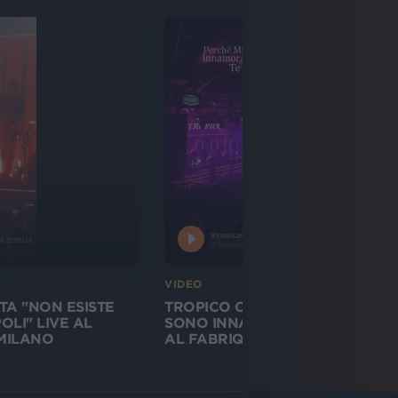
VIDEO
TA "NON ESISTE
TROPICO CANTA "PERCHÉ MI
LI" LIVE AL
SONO INNAMORATO DI TE" LIVE
 MILANO
AL FABRIQUE DI MILANO