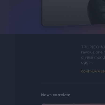
TROPICO è il
l’evoluzione 
diversi mondi
oggi....
CONTINUA A L
News correlate