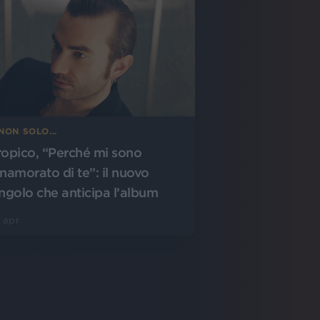
NON SOLO...
ropico, “Perché mi sono
nnamorato di te”: il nuovo
ingolo che anticipa l’album
 apr