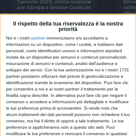
Sanremo 2025, ultima ovazione
Simon
per Giorgia e Simone Cristicchi
selfi
rifle
Il rispetto della tua riservatezza è la nostra
15 feb
15 fe
priorità
Noi e i nostri
partner
memorizziamo e/o accediamo a
informazioni su un dispositivo, come i cookie, e trattiamo dati
personali, come identificatori univoci e informazioni standard
inviate da un dispositivo per annunci e contenuti personalizzati,
Video dell'artista
misurazione di annunci e contenuti, analisi dell'audience e
sviluppo dei servizi.
Con la tua autorizzazione noi e i nostri 1731
partner possiamo utilizzare dati precisi di geolocalizzazione e
identificazione tramite la scansione del dispositivo. Puoi fare clic
per consentire a noi e ai nostri partner il trattamento per le
finalità sopra descritte. In alternativa puoi fare clic per negare il
consenso o accedere a informazioni più dettagliate e modificare
le tue preferenze prima di acconsentire.
Si rende noto che
alcuni trattamenti dei dati personali possono non richiedere il tuo
consenso, ma hai il diritto di opporti a tale trattamento. Le tue
preferenze si applicheranno solo a questo sito web. Puoi
VIDEO
VIDEO
modificare le tue preferenze o revocare il consenso in qualsiasi