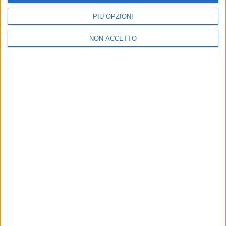
PIÙ OPZIONI
NON ACCETTO
2025
QUANDO SARAI PICCOLA
Chi siamo
Contattaci
Privacy
Lavora con noi
Pubblicita'
Regolamenti