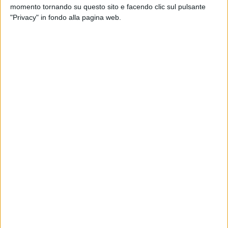
Atupertu con Simone Cristicchi e
SIMONE
momento tornando su questo sito e facendo clic sul pulsante
Amara (Fuori Sanremo 2025)
ITALIAN
"Privacy" in fondo alla pagina web.
Photogallery dell'artista
PHOTOGALLERY
PHOTOGALLERY
SIMONE CRISTICCHI A
IL SANREMO ITALIANO 2019