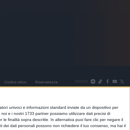
SEGUICI
Codice etico
Riservatezza
093 Cologno Monzese (Mi) |Tel. +39 02 254441 | Fax +39
TORNA SU
tori univoci e informazioni standard inviate da un dispositivo per
noi e i nostri 1733 partner possiamo utilizzare dati precisi di
le finalità sopra descritte. In alternativa puoi fare clic per negare il
i dei dati personali possono non richiedere il tuo consenso, ma hai il