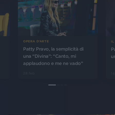
OPERA D’ARTE
I
Patty Pravo, la semplicità di
P
una “Divina”: “Canto, mi
u
applaudono e me ne vado”
28 feb
14