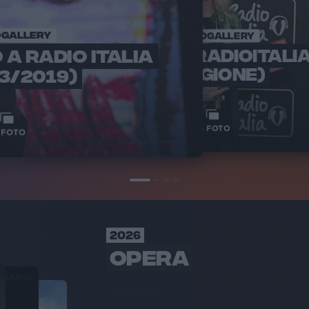
GALLERY
PHOTOGALLERY
A RADIO ITALIA
PATTY PRAVO A RADIOITALIA
PHOT
PATTY PRAVO
STAGIONE)
3/2019)
15
FOTO
FOTO
2026
OPERA