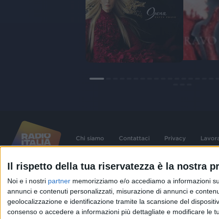
Chi siamo
Contattaci
Privacy
Lavor
Il rispetto della tua riservatezza è la nostra pr
©
2026
RADIO ITALIA S.p.A. P.IVA 06832230152 | Tutti i diritti riservati. Per le
Noi e i nostri
partner
memorizziamo e/o accediamo a informazioni su un 
contenute nel sito sono stati assolti gli obblighi derivanti dalla normativa dei diritt
connessi.
annunci e contenuti personalizzati, misurazione di annunci e contenuti
Capitale Sociale € 580.000,00 interamente versato. Iscr. Reg. Imprese Milano - C
geolocalizzazione e identificazione tramite la scansione del dispositivo.
06832230152. Iscritta al R.E.A. di Milano al n° 1125258. Testata giornalistica Reg
1987.
consenso o accedere a informazioni più dettagliate e modificare le t