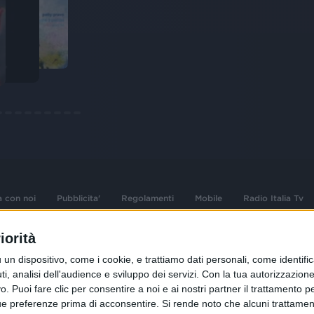
a con noi
Pubblicita'
Regolamenti
Mobile
Radio Italia Tv
iorità
 opere dell'ingegno
Sede Amministrativa: Viale Europa 49, 20
dispositivo, come i cookie, e trattiamo dati personali, come identifica
i d'autore e dei diritti
02 25444220
, analisi dell'audience e sviluppo dei servizi.
Con la tua autorizzazione 
.F. e n° iscrizione
 Puoi fare clic per consentire a noi e ai nostri partner il trattamento per 
Sede Legale: Via Savona 97, 20144 Milano
istrata n°286 - 3 Aprile
ue preferenze prima di acconsentire.
Si rende noto che alcuni trattament