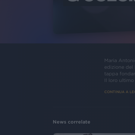
Maria Antonie
edizione del
tappa fondame
Il loro ultim
CONTINUA A L
News correlate