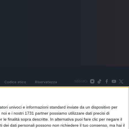
SEGUICI
Codice etico
Riservatezza
093 Cologno Monzese (Mi) |Tel. +39 02 254441 | Fax +39
TORNA SU
tori univoci e informazioni standard inviate da un dispositivo per
noi e i nostri 1731 partner possiamo utilizzare dati precisi di
le finalità sopra descritte. In alternativa puoi fare clic per negare il
i dei dati personali possono non richiedere il tuo consenso, ma hai il