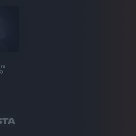
bre
6)
STA