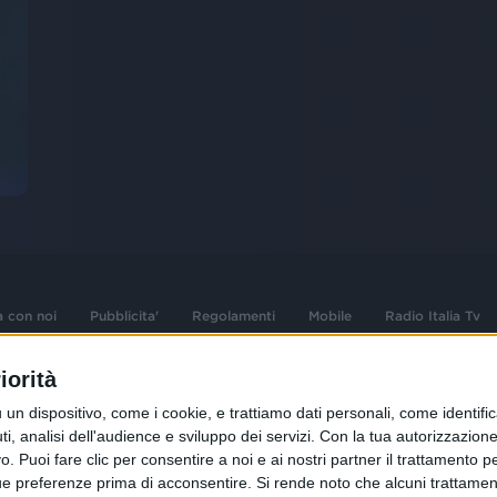
a con noi
Pubblicita'
Regolamenti
Mobile
Radio Italia Tv
iorità
 opere dell'ingegno
Sede Amministrativa: Viale Europa 49, 20
dispositivo, come i cookie, e trattiamo dati personali, come identifica
i d'autore e dei diritti
02 25444220
, analisi dell'audience e sviluppo dei servizi.
Con la tua autorizzazione 
.F. e n° iscrizione
 Puoi fare clic per consentire a noi e ai nostri partner il trattamento per 
Sede Legale: Via Savona 97, 20144 Milano
istrata n°286 - 3 Aprile
ue preferenze prima di acconsentire.
Si rende noto che alcuni trattament