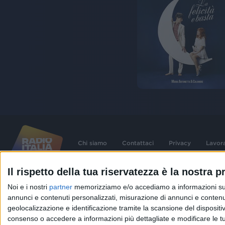
Chi siamo
Contattaci
Privacy
Lavor
Il rispetto della tua riservatezza è la nostra pr
©
2026
RADIO ITALIA S.p.A. P.IVA 06832230152 | Tutti i diritti riservati. Per le
Noi e i nostri
partner
memorizziamo e/o accediamo a informazioni su un 
contenute nel sito sono stati assolti gli obblighi derivanti dalla normativa dei diritt
connessi.
annunci e contenuti personalizzati, misurazione di annunci e contenuti
Capitale Sociale € 580.000,00 interamente versato. Iscr. Reg. Imprese Milano - C
geolocalizzazione e identificazione tramite la scansione del dispositivo.
06832230152. Iscritta al R.E.A. di Milano al n° 1125258. Testata giornalistica Reg
1987.
consenso o accedere a informazioni più dettagliate e modificare le t