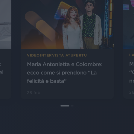
LA
VIDEOINTERVISTA ATUPERTU
:
M
Maria Antonietta e Colombre:
el
“C
ecco come si prendono “La
no
felicità e basta”
28
28 feb