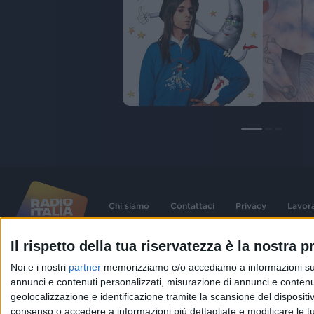
Chi siamo
Contattaci
Privacy
Lavor
Il rispetto della tua riservatezza è la nostra pr
©
2026
RADIO ITALIA S.p.A. P.IVA 06832230152 | Tutti i diritti riservati. Per le
Noi e i nostri
partner
memorizziamo e/o accediamo a informazioni su un 
contenute nel sito sono stati assolti gli obblighi derivanti dalla normativa dei diritt
connessi.
annunci e contenuti personalizzati, misurazione di annunci e contenuti
Capitale Sociale € 580.000,00 interamente versato. Iscr. Reg. Imprese Milano - C
geolocalizzazione e identificazione tramite la scansione del dispositivo.
06832230152. Iscritta al R.E.A. di Milano al n° 1125258. Testata giornalistica Reg
1987.
consenso o accedere a informazioni più dettagliate e modificare le t