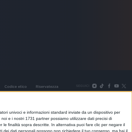
SEGUICI
Codice etico
Riservatezza
093 Cologno Monzese (Mi) |Tel. +39 02 254441 | Fax +39
TORNA SU
tori univoci e informazioni standard inviate da un dispositivo per
noi e i nostri 1731 partner possiamo utilizzare dati precisi di
le finalità sopra descritte. In alternativa puoi fare clic per negare il
i dei dati personali possono non richiedere il tuo consenso, ma hai il