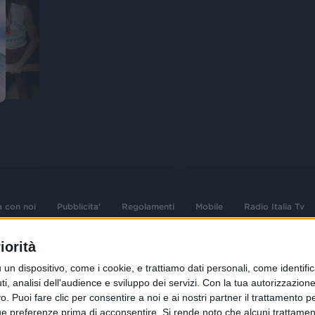
a con noi
Pubblicita'
Regolamenti
Mobile
Radio Italia Tv
iorità
 opere dell'ingegno
Sede Amministrativa: Viale Europa 49, 20
dispositivo, come i cookie, e trattiamo dati personali, come identifica
i d'autore e dei diritti
02 25444220
, analisi dell'audience e sviluppo dei servizi.
Con la tua autorizzazione 
.F. e n° iscrizione
 Puoi fare clic per consentire a noi e ai nostri partner il trattamento per 
Sede Legale: Via Savona 97, 20144 Milano
istrata n°286 - 3 Aprile
ue preferenze prima di acconsentire.
Si rende noto che alcuni trattament