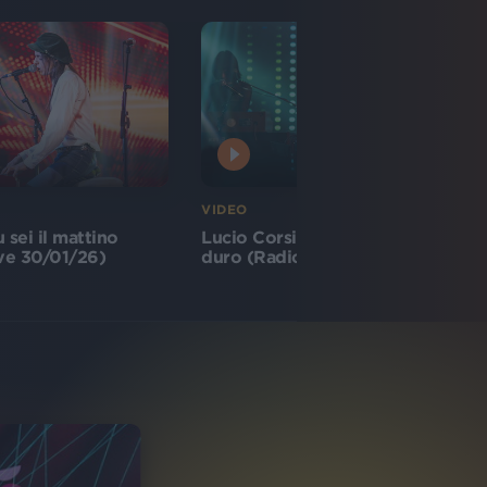
VIDEO
 sei il mattino
Lucio Corsi - Volevo essere un
ive 30/01/26)
duro (Radio Italia Live 30/01/26)