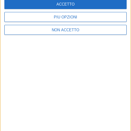
ACCETTO
PIÙ OPZIONI
NON ACCETTO
Chi siamo
Contattaci
Privacy
Lavora con noi
Pubblicita'
Regolamenti
Mobile
Radio Italia Tv
Codice etico
Riservatezza
SEGUICI
©
2026
RADIO ITALIA S.p.A. P.IVA 06832230152 | Tutti i diritti riservati. Per
le opere dell'ingegno contenute nel sito sono stati assolti gli obblighi
derivanti dalla normativa dei diritti d'autore e dei diritti connessi.