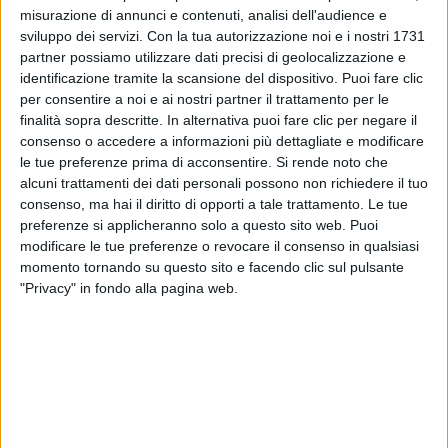
con il nuovo singolo “100 vite”
misurazione di annunci e contenuti, analisi dell'audience e
sviluppo dei servizi.
Con la tua autorizzazione noi e i nostri 1731
06 se
partner possiamo utilizzare dati precisi di geolocalizzazione e
04 mag
identificazione tramite la scansione del dispositivo. Puoi fare clic
per consentire a noi e ai nostri partner il trattamento per le
finalità sopra descritte. In alternativa puoi fare clic per negare il
consenso o accedere a informazioni più dettagliate e modificare
le tue preferenze prima di acconsentire.
Si rende noto che
Discografia dell'artista
alcuni trattamenti dei dati personali possono non richiedere il tuo
consenso, ma hai il diritto di opporti a tale trattamento. Le tue
preferenze si applicheranno solo a questo sito web. Puoi
modificare le tue preferenze o revocare il consenso in qualsiasi
momento tornando su questo sito e facendo clic sul pulsante
"Privacy" in fondo alla pagina web.