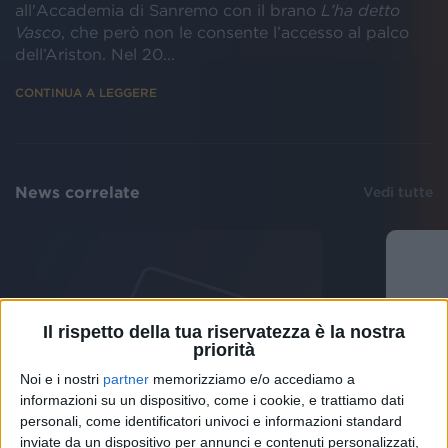
all'Accademia di Sanremo con il brano
L’ha detto
Vasco
, che però non le consente l’accesso al palco
dell’Ariston. Nel 20...
CONTINUA A LEGGERE
News correlate
Vedi tutte
Il rispetto della tua riservatezza è la nostra
priorità
Noi e i nostri
partner
memorizziamo e/o accediamo a
NEWS
informazioni su un dispositivo, come i cookie, e trattiamo dati
NEWS
“Nuov
personali, come identificatori univoci e informazioni standard
Il ritorno di Loredana Errore
ritor
inviate da un dispositivo per annunci e contenuti personalizzati,