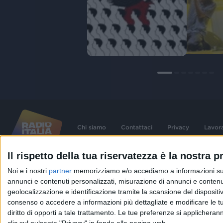
Chi siamo
Contattaci
Privacy
Lavor
Il rispetto della tua riservatezza è la nostra pr
©
2026
RADIO ITALIA S.p.A. P.IVA 06832230152 | Tutti i diritti riservati. Per le
Noi e i nostri
partner
memorizziamo e/o accediamo a informazioni su un 
contenute nel sito sono stati assolti gli obblighi derivanti dalla normativa dei diritt
connessi.
annunci e contenuti personalizzati, misurazione di annunci e contenuti
Capitale Sociale € 580.000,00 interamente versato. Iscr. Reg. Imprese Milano - C
geolocalizzazione e identificazione tramite la scansione del dispositivo.
06832230152. Iscritta al R.E.A. di Milano al n° 1125258. Testata giornalistica Reg
1987.
consenso o accedere a informazioni più dettagliate e modificare le t
diritto di opporti a tale trattamento. Le tue preferenze si applicher