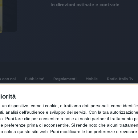
In direzioni ostinate e contrarie
a con noi
Pubblicita'
Regolamenti
Mobile
Radio Italia Tv
iorità
 opere dell'ingegno
Sede Amministrativa: Viale Europa 49, 20
dispositivo, come i cookie, e trattiamo dati personali, come identifica
i d'autore e dei diritti
02 25444220
, analisi dell'audience e sviluppo dei servizi.
Con la tua autorizzazione 
.F. e n° iscrizione
 Puoi fare clic per consentire a noi e ai nostri partner il trattamento per 
Sede Legale: Via Savona 97, 20144 Milano
istrata n°286 - 3 Aprile
ue preferenze prima di acconsentire.
Si rende noto che alcuni trattament
anno solo a questo sito web. Puoi modificare le tue preferenze o revoca