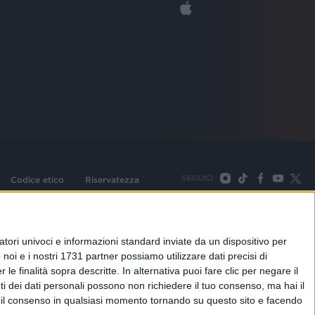
SEGUICI
Codice etico
Riservatezza
093 Cologno Monzese (Mi) |Tel. +39 02 254441 | Fax +39
TORNA SU
tori univoci e informazioni standard inviate da un dispositivo per
noi e i nostri 1731 partner possiamo utilizzare dati precisi di
le finalità sopra descritte. In alternativa puoi fare clic per negare il
i dei dati personali possono non richiedere il tuo consenso, ma hai il
re il consenso in qualsiasi momento tornando su questo sito e facendo