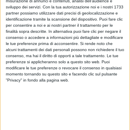
News correlate
Vedi tutte
misurazione di annunci e contenuti, analisi dell'audience e
sviluppo dei servizi.
Con la tua autorizzazione noi e i nostri 1733
partner possiamo utilizzare dati precisi di geolocalizzazione e
identificazione tramite la scansione del dispositivo. Puoi fare clic
per consentire a noi e ai nostri partner il trattamento per le
finalità sopra descritte. In alternativa puoi fare clic per negare il
consenso o accedere a informazioni più dettagliate e modificare
le tue preferenze prima di acconsentire.
Si rende noto che
alcuni trattamenti dei dati personali possono non richiedere il tuo
consenso, ma hai il diritto di opporti a tale trattamento. Le tue
preferenze si applicheranno solo a questo sito web. Puoi
IL BR
FUORI IL 3/7
modificare le tue preferenze o revocare il consenso in qualsiasi
Cioff
Cioffi: il nuovo singolo
momento tornando su questo sito e facendo clic sul pulsante
“Farf
“Carmela” e l’abbraccio con
"Privacy" in fondo alla pagina web.
stori
Noemi in concerto “a casa”
28 ma
02 lug
Discografia dell'artista