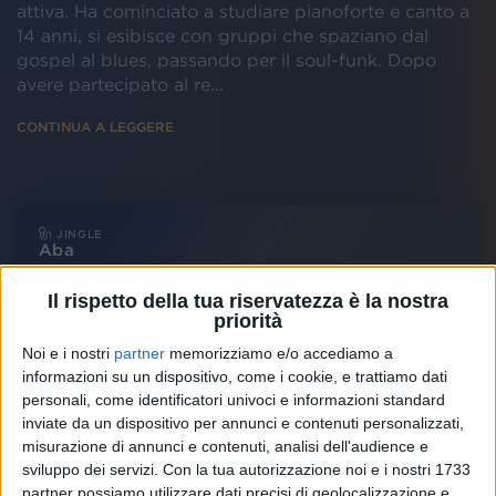
attiva. Ha cominciato a studiare pianoforte e canto a
14 anni, si esibisce con gruppi che spaziano dal
gospel al blues, passando per il soul-funk. Dopo
avere partecipato al re...
CONTINUA A LEGGERE
JINGLE
Aba
Il rispetto della tua riservatezza è la nostra
00:18 min.
priorità
Noi e i nostri
partner
memorizziamo e/o accediamo a
informazioni su un dispositivo, come i cookie, e trattiamo dati
personali, come identificatori univoci e informazioni standard
inviate da un dispositivo per annunci e contenuti personalizzati,
News correlate
Vedi tutte
misurazione di annunci e contenuti, analisi dell'audience e
sviluppo dei servizi.
Con la tua autorizzazione noi e i nostri 1733
partner possiamo utilizzare dati precisi di geolocalizzazione e