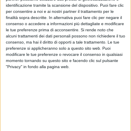
identificazione tramite la scansione del dispositivo. Puoi fare clic
per consentire a noi e ai nostri partner il trattamento per le
finalità sopra descritte. In alternativa puoi fare clic per negare il
consenso o accedere a informazioni più dettagliate e modificare
le tue preferenze prima di acconsentire.
Si rende noto che
alcuni trattamenti dei dati personali possono non richiedere il tuo
consenso, ma hai il diritto di opporti a tale trattamento. Le tue
NEWS
preferenze si applicheranno solo a questo sito web. Puoi
Aba da “X Factor” a “Un posto
modificare le tue preferenze o revocare il consenso in qualsiasi
al sole”: domani debutta come
momento tornando su questo sito e facendo clic sul pulsante
attrice tv
"Privacy" in fondo alla pagina web.
13 feb
Video dell'artista