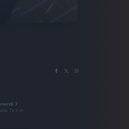
enerdì 7
lia Tv e in