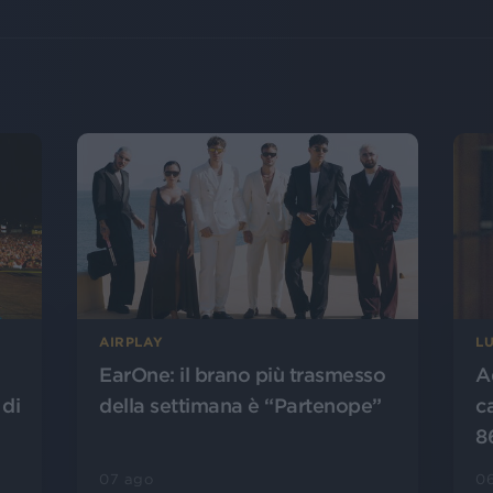
AIRPLAY
L
EarOne: il brano più trasmesso
A
 di
della settimana è “Partenope”
c
8
07 ago
0