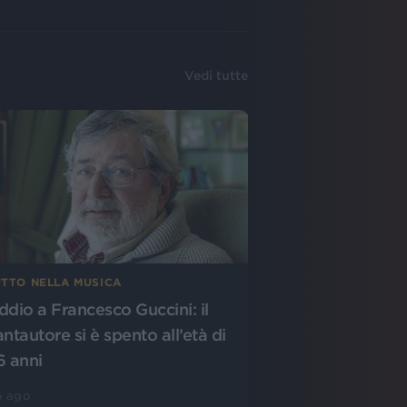
Vedi tutte
UTTO NELLA MUSICA
ddio a Francesco Guccini: il
antautore si è spento all’età di
6 anni
6 ago