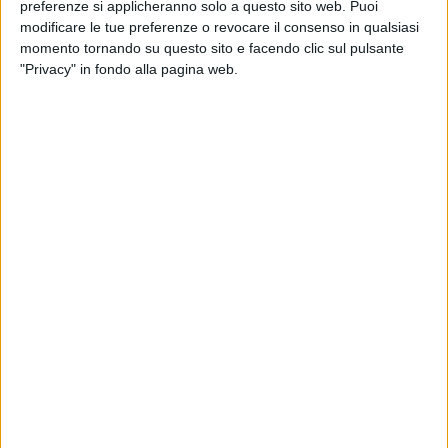
preferenze si applicheranno solo a questo sito web. Puoi
modificare le tue preferenze o revocare il consenso in qualsiasi
momento tornando su questo sito e facendo clic sul pulsante
"Privacy" in fondo alla pagina web.
Il Direttore
Alberto
Barbera
ha dichiarato:
“
’Beetlejuice Beetlejuice’ è l’atteso ritorno di uno dei
personaggi più iconici del cinema di Tim Burton, ma
anche la felice conferma dello straordinario talento
visionario e della maestria realizzativa di uno dei più
affascinanti autori del suo tempo. La Biennale di
Venezia è onorata e fiera di poter ospitare la prima
mondiale di un’opera che è una sorprendente