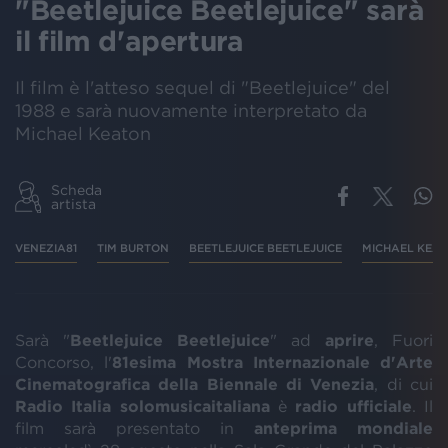
"Beetlejuice Beetlejuice" sarà
il film d'apertura
Il film è l'atteso sequel di "Beetlejuice" del
1988 e sarà nuovamente interpretato da
Michael Keaton
Scheda
artista
VENEZIA81
TIM BURTON
BEETLEJUICE BEETLEJUICE
MICHAEL KEA
Sarà "
Beetlejuice Beetlejuice
" ad
aprire
, Fuori
Concorso, l'
81esima Mostra Internazionale d'Arte
Cinematografica della Biennale di Venezia
, di cui
Radio
Italia
solomusicaitaliana
è
radio
ufficiale
. Il
film sarà presentato in
anteprima
mondiale