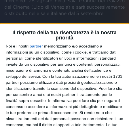
mercoledì 28 agosto nella Sala Grande del Palazzo
del Cinema (Lido di Venezia) e sarà successivamente
distribuito nelle sale italiane dal 5 settembre.
“
Sono entusiasta. Significa molto per me avere la
Il rispetto della tua riservatezza è la nostra
prima mondiale di questo film alla Mostra di
priorità
Venezia
”, ha commentato
Tim
Burton
.
Noi e i nostri
partner
memorizziamo e/o accediamo a
informazioni su un dispositivo, come i cookie, e trattiamo dati
“
Beetlejuice
Beetlejuice
” è il
sequel
di uno dei film
personali, come identificatori univoci e informazioni standard
più amati di
Tim
Burton
, ossia “
Beetlejuice
” del
inviate da un dispositivo per annunci e contenuti personalizzati,
1988; proprio come allora, il ruolo dello spiritello
misurazione di annunci e contenuti, analisi dell'audience e
maligno è affidato a
Michael
Keaton
, che sarà
sviluppo dei servizi.
Con la tua autorizzazione noi e i nostri 1733
affiancato da alcuni membri del cast originale, come
partner possiamo utilizzare dati precisi di geolocalizzazione e
Winona
Ryder
e
Catherine
O'Hara
, e da
new entry
identificazione tramite la scansione del dispositivo. Puoi fare clic
quali
Willem
Dafoe
,
Jenna
Ortega
e
Monica
per consentire a noi e ai nostri partner il trattamento per le
Bellucci
, attuale
compagna
di Burton.
finalità sopra descritte. In alternativa puoi fare clic per negare il
consenso o accedere a informazioni più dettagliate e modificare
le tue preferenze prima di acconsentire.
Si rende noto che
alcuni trattamenti dei dati personali possono non richiedere il tuo
consenso, ma hai il diritto di opporti a tale trattamento. Le tue