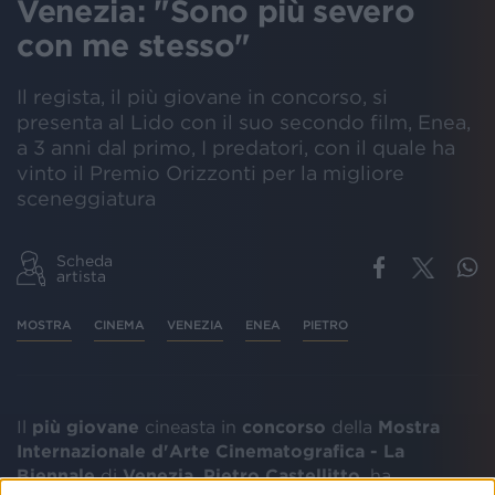
Venezia: "Sono più severo
con me stesso"
Il regista, il più giovane in concorso, si
presenta al Lido con il suo secondo film, Enea,
a 3 anni dal primo, I predatori, con il quale ha
vinto il Premio Orizzonti per la migliore
sceneggiatura
Scheda
artista
MOSTRA
CINEMA
VENEZIA
ENEA
PIETRO
Il
più giovane
cineasta in
concorso
della
Mostra
Internazionale d'Arte Cinematografica - La
Biennale
di
Venezia
,
Pietro Castellitto
, ha