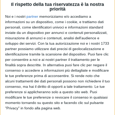
presentato il suo
secondo
film da regista,
Enea
, ai
Il rispetto della tua riservatezza è la nostra
nostri microfoni. Nel dettaglio, ha raccontato
priorità
l'
evoluzione
che ha fatto in questi 3 anni: nel
2020
Noi e i nostri
partner
memorizziamo e/o accediamo a
era infatti a
Venezia
con la sua
prima opera
,
I
informazioni su un dispositivo, come i cookie, e trattiamo dati
predatori
, che gli è valsa il
Premio Orizzonti
per la
personali, come identificatori univoci e informazioni standard
miglior sceneggiatura
. "
Ora sono un po' più severo
inviate da un dispositivo per annunci e contenuti personalizzati,
con me stesso in fase di scrittura
", ha dichiarato.
misurazione di annunci e contenuti, analisi dell'audience e
sviluppo dei servizi.
Con la tua autorizzazione noi e i nostri 1733
Anche nei nostri studi, così come nella pellicola,
partner possiamo utilizzare dati precisi di geolocalizzazione e
aveva accanto
Benedetta Porcaroli
e
Giorgio
identificazione tramite la scansione del dispositivo. Puoi fare clic
Quarzo Guarascio
che, in Enea, vestono
per consentire a noi e ai nostri partner il trattamento per le
rispettivamente i panni di sua moglie e del suo
finalità sopra descritte. In alternativa puoi fare clic per negare il
consenso o accedere a informazioni più dettagliate e modificare
amico. I due interpreti si sono trovati sul set con altri
le tue preferenze prima di acconsentire.
Si rende noto che
due membri della famiglia
Castellitto
:
Sergio
e
alcuni trattamenti dei dati personali possono non richiedere il tuo
Cesare
. "
È stato bellissimo. Sono persone
consenso, ma hai il diritto di opporti a tale trattamento. Le tue
eccentriche, che hanno una loro unicità
", ha spiegato
preferenze si applicheranno solo a questo sito web. Puoi
Benedetta Porcaroli
.
modificare le tue preferenze o revocare il consenso in qualsiasi
momento tornando su questo sito e facendo clic sul pulsante
"Privacy" in fondo alla pagina web.